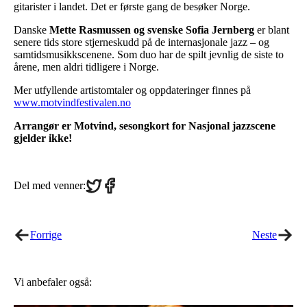
gitarister i landet. Det er første gang de besøker Norge.
Danske
Mette Rasmussen og svenske Sofia Jernberg
er blant
senere tids store stjerneskudd på de internasjonale jazz – og
samtidsmusikkscenene. Som duo har de spilt jevnlig de siste to
årene, men aldri tidligere i Norge.
Mer utfyllende artistomtaler og oppdateringer finnes på
www.motvindfestivalen.no
Arrangør er Motvind, sesongkort for Nasjonal jazzscene
gjelder ikke!
Share
Share
Del med venner:
on
on
Twitter
Facebook
Forrige
Neste
Vi anbefaler også: