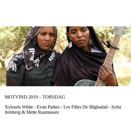
Hopp
til
hovedinnhold
MOTVIND 2019 – TORSDAG
Xylouris White - Evan Parker - Les Filles De Illighadad - Sofia
Jernberg & Mette Rasmussen