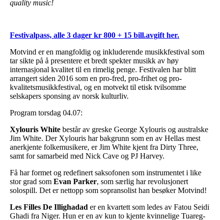
quality music!
Festivalpass, alle 3 dager kr 800 + 15 bill.avgift her.
Motvind er en mangfoldig og inkluderende musikkfestival som
tar sikte på å presentere et bredt spekter musikk av høy
internasjonal kvalitet til en rimelig penge. Festivalen har blitt
arrangert siden 2016 som en pro-fred, pro-frihet og pro-
kvalitetsmusikkfestival, og en motvekt til etisk tvilsomme
selskapers sponsing av norsk kulturliv.
Program torsdag 04.07:
Xylouris White
består av greske George Xylouris og australske
Jim White. Der Xylouris har bakgrunn som en av Hellas mest
anerkjente folkemusikere, er Jim White kjent fra Dirty Three,
samt for samarbeid med Nick Cave og PJ Harvey.
Få har formet og redefinert saksofonen som instrumentet i like
stor grad som
Evan Parker
, som særlig har revolusjonert
solospill. Det er nettopp som sopransolist han besøker Motvind!
Les Filles De Illighadad
er en kvartett som ledes av Fatou Seidi
Ghadi fra Niger. Hun er en av kun to kjente kvinnelige Tuareg-