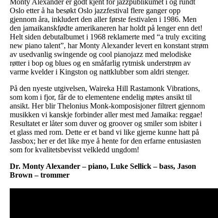
Monty Alexander er godt kjent for jazzpublikumet i og rundt
Oslo etter å ha besøkt Oslo jazzfestival flere ganger opp
gjennom åra, inkludert den aller første festivalen i 1986. Men
den jamaikanskfødte amerikaneren har holdt på lenger enn det!
Helt siden debutalbumet i 1968 reklamerte med “a truly exciting
new piano talent”, har Monty Alexander levert en konstant strøm
av usedvanlig swingende og cool pianojazz med melodiske
røtter i bop og blues og en småfarlig rytmisk understrøm av
varme kvelder i Kingston og nattklubber som aldri stenger.
På den nyeste utgivelsen, Waireka Hill Rastamonk Vibrations,
som kom i fjor, får de to elementene endelig møtes ansikt til
ansikt. Her blir Thelonius Monk-komposisjoner filtrert gjennom
musikken vi kanskje forbinder aller mest med Jamaika: reggae!
Resultatet er låter som duver og groover og smiler som isbiter i
et glass med rom. Dette er et band vi like gjerne kunne hatt på
Jassbox; her er det like mye å hente for den erfarne entusiasten
som for kvalitetsbevisst velkledd ungdom!
Dr. Monty Alexander – piano, Luke Sellick – bass, Jason
Brown – trommer