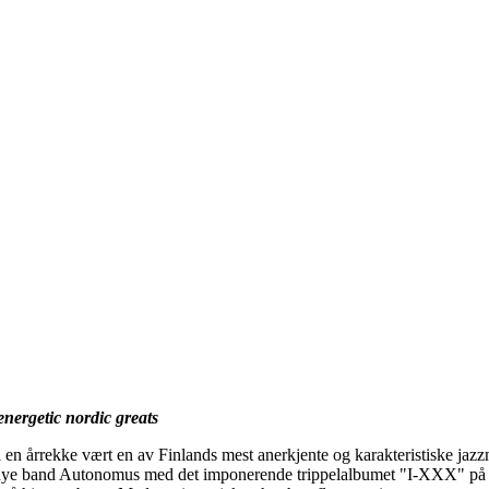
energetic nordic greats
en årrekke vært en av Finlands mest anerkjente og karakteristiske jazz
tt nye band Autonomus med det imponerende trippelalbumet "I-XXX" på