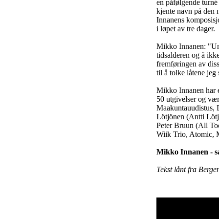
en påfølgende turné
kjente navn på den 
Innanens komposisjon
i løpet av tre dager.
Mikko Innanen: "Und
tidsalderen og å ikk
fremføringen av diss
til å tolke låtene j
Mikko Innanen har e
50 utgivelser og væ
Maakuntauudistus, D
Lötjönen (Antti Löt
Peter Bruun (All T
Wiik Trio, Atomic, M
Mikko Innanen - sa
Tekst lånt fra Berg