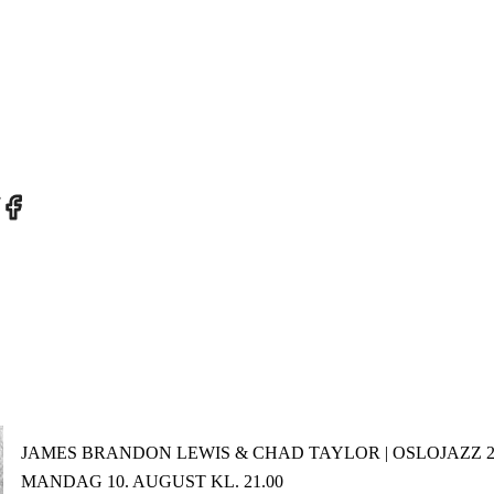
re
Share
on
tter
Facebook
JAMES BRANDON LEWIS & CHAD TAYLOR | OSLOJAZZ 2
MANDAG 10. AUGUST KL. 21.00