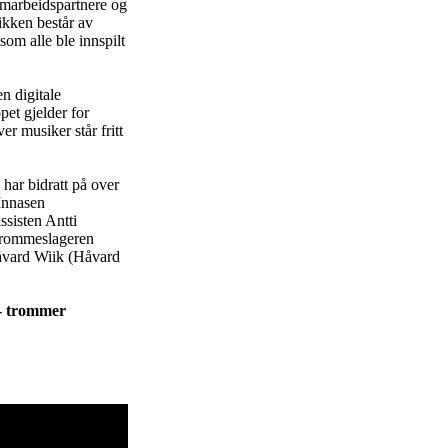
amarbeidspartnere og
ikken består av
om alle ble innspilt
n digitale
pet gjelder for
r musiker står fritt
har bidratt på over
Innasen
sisten Antti
 trommeslageren
åvard Wiik (Håvard
 - trommer