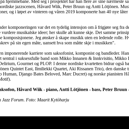
 på hjemmebane. Med seg i prosjektet har han flere av sine nærmeste s
nordiske jazzscenen, Håvard Wiik, Peter Bruun og Antti Lötjönen. Mus
er, og i løpet av vinteren og våren 2019 komponerte han 40 nye låter s
er komponeringen var det en tydelig intensjon om å frigjøre seg fra de
e vurdere musikalske ideer; her skulle alt kunne skje. Det samme prinsip
e komposisjonene. Jeg ønsker å skape musikk uten en ledende rolle. Hve
eg skrev på sin egen måte, uansett hva som måtte skje i musikken".
n imponerende karriere som saksofonist, komponist og bandleder. Han 
rt sentral i suksessfulle band som Mikko Innanen & Innkvisitio, Mikko 
elirium, Gourmet og PLOP. I denne nordiske kvartetten bidrar også bas
jönen Quintet East, Ilmiliekki Quartet, Aki Rissanen Trio), den danske
oo Human, Django Bates Beloved, Marc Ducret) og norske pianisten H
otif).
ksofon, Håvard Wiik - piano, Antti Lötjönen - bass, Peter Bruun
en Jazz Forum. Foto: Maarit Kytöharju