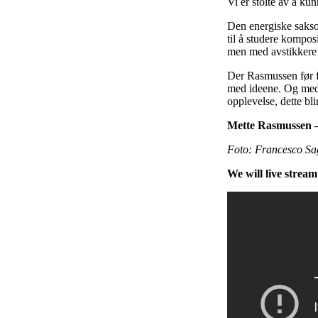
Vi er stolte av å k
Den energiske saksof
til å studere kompo
men med avstikkere 
Der Rasmussen før f
med ideene. Og med d
opplevelse, dette bl
Mette Rasmussen –
Foto: Francesco Sa
We will live stream 