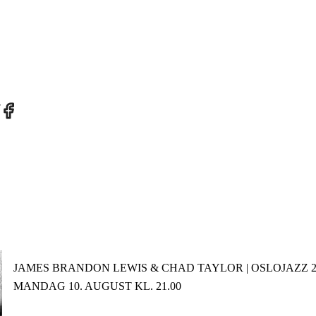
re
Share
on
tter
Facebook
JAMES BRANDON LEWIS & CHAD TAYLOR | OSLOJAZZ 2
MANDAG 10. AUGUST KL. 21.00