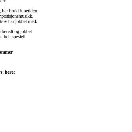
ert!
 har brukt innetiden
omposisjonsmusikk,
kov har jobbet med.
rberedt og jobbet
 helt spesiell
trommer
s, here: