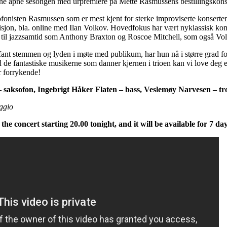
unne åpne sesongen med urpremiere på Mette Rasmussens bestillingskons
onisten Rasmussen som er mest kjent for sterke improviserte konserter,
sisjon, bla. online med Ilan Volkov. Hovedfokus har vært nyklassisk k
til jazzsamtid som Anthony Braxton og Roscoe Mitchell, som også Vol
ant stemmen og lyden i møte med publikum, har hun nå i større grad fo
e fantastiske musikerne som danner kjernen i trioen kan vi love deg en
ir forrykende!
 saksofon, Ingebrigt Håker Flaten – bass, Veslemøy Narvesen – 
ggio
the concert starting 20.00 tonight, and it will be available for 7 day