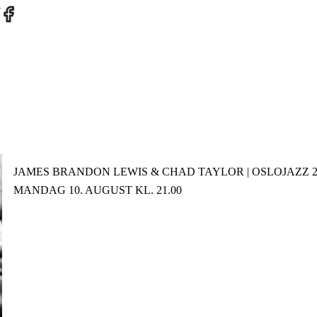
re
Share
on
tter
Facebook
JAMES BRANDON LEWIS & CHAD TAYLOR | OSLOJAZZ 2
MANDAG 10. AUGUST KL. 21.00