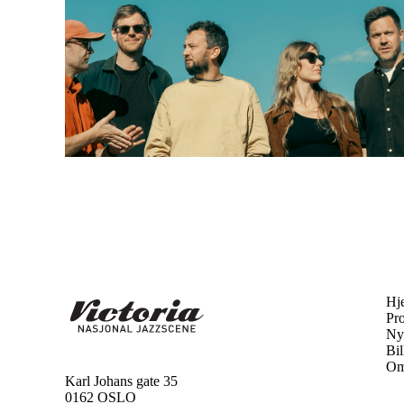
Hj
Pr
Ny
Bil
Om
Karl Johans gate 35
0162 OSLO