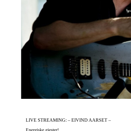
LIVE STREAMING: – EIVIND AARSET –
Energiske gjester!