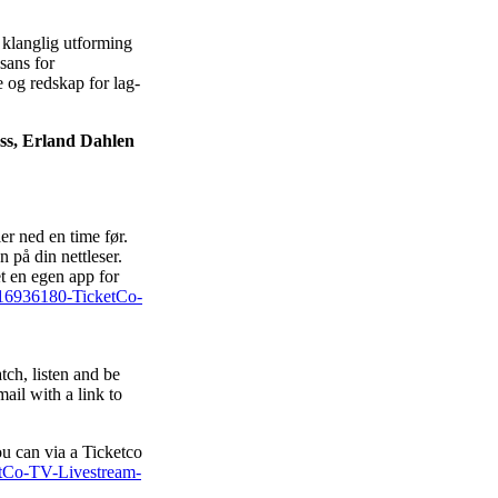
 klanglig utforming
sans for
e og redskap for lag-
ass, Erland Dahlen
er ned en time før.
n på din nettleser.
t en egen app for
60016936180-TicketCo-
tch, listen and be
ail with a link to
u can via a Ticketco
ketCo-TV-Livestream-