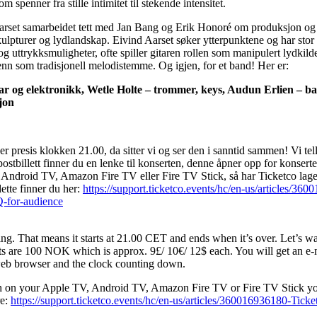
m spenner fra stille intimitet til stekende intensitet.
Aarset samarbeidet tett med Jan Bang og Erik Honoré om produksjon og
ulpturer og lydlandskap. Eivind Aarset søker ytterpunktene og har stor 
og uttrykksmuligheter, ofte spiller gitaren rollen som manipulert lydkild
nn som tradisjonell melodistemme. Og igjen, for et band! Her er:
tar og elektronikk, Wetle Holte – trommer, keys, Audun Erlien – b
jon
 presis klokken 21.00, da sitter vi og ser den i sanntid sammen! Vi tell
postbillett finner du en lenke til konserten, denne åpner opp for konserte
Android TV, Amazon Fire TV eller Fire TV Stick, så har Ticketco lage
ette finner du her:
https://support.ticketco.events/hc/en-us/articles/3
-for-audience
ming. That means it starts at 21.00 CET and ends when it’s over. Let’s wa
ts are 100 NOK which is approx. 9£/ 10€/ 12$ each. You will get an e-m
web browser and the clock counting down.
h on your Apple TV, Android TV, Amazon Fire TV or Fire TV Stick yo
re:
https://support.ticketco.events/hc/en-us/articles/360016936180-Tic