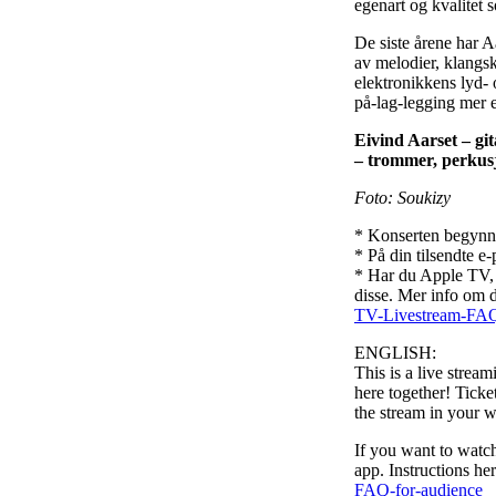
egenart og kvalitet so
De siste årene har 
av melodier, klangsk
elektronikkens lyd- 
på-lag-legging mer e
Eivind Aarset – gi
– trommer, perkus
Foto: Soukizy
* Konserten begynner
* På din tilsendte e-
* Har du Apple TV, 
disse. Mer info om d
TV-Livestream-FAQ
ENGLISH:
This is a live strea
here together! Ticke
the stream in your 
If you want to watc
app. Instructions he
FAQ-for-audience