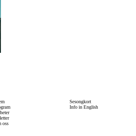
em
Sesongkort
ogram
Info in English
heter
letter
 oss