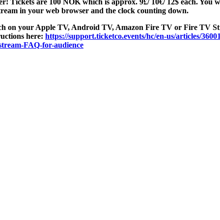
er! Tickets are 100 NOK which is approx. 9£/ 10€/ 12$ each. You wi
 stream in your web browser and the clock counting down.
tch on your Apple TV, Android TV, Amazon Fire TV or Fire TV Sti
ructions here:
https://support.ticketco.events/hc/en-us/articles/360
stream-FAQ-for-audience