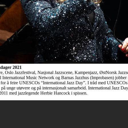
zdager 2021
e, Oslo Jazzfestival, Nasjonal Jazzscene, Kampenjazz, ØstNorsk Jazzs
l International Music Network og Barnas Jazzhus (Improbasen) jobber
r for å feire UNESCOs “International Jazz Day”. I tråd med UNESCOs s
på unge utøvere og på internasjonalt samarbeid. International Jazz Day
i 2011 med jazzlegende Herbie Hancock i spissen.