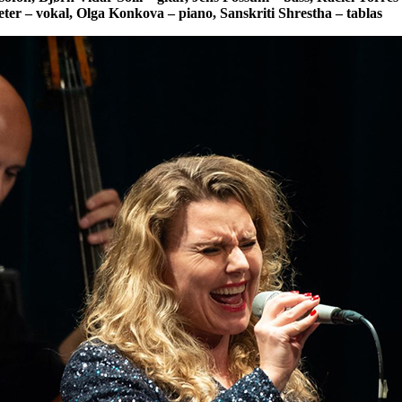
ter – vokal, Olga Konkova – piano, Sanskriti Shrestha – tablas