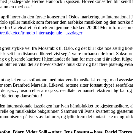
 med jazzlegende Herbie Hancock i spissen. Hovedkonserten blir sendt fr
 sammen med oss!
april hører du den første konserten i Oslos markering av International
iMolo spiller musikk som forener den arabiske musikken og den norske 
re fra Cafeteatret på direkten hjemme klokken 20.00! Mer informasjon o
tre.ticketco/trimolo internasjonale_jazzdager
d
t greit stykke vei fra Mosambik til Oslo, og det blir ikke noe særlig kort
k sett har distansen likevel vist seg å være forbausende kort. Saksof
g og lysende karriere i hjemlandet da han for mer enn ti år siden fulgte 
n blitt en vital del av hovedstadens musikkliv og har flere plateutgivels
nt og leken saksofontone med utadvendt musikalsk energi med assosiasj
r som Branford Marsalis. Likevel, røttene sitter fortsatt dypt i sørafrika
densjazz, fusion eller afro-jazz, resultatet er uansett ekstremt hørbar og
 hjertet og dansefoten!
en internasjonale jazzdagen har Ivan håndplukket tre gjestemusikere, all
relle og musikalske bakgrunner. Sammen vil Ivans kvartett og gjestemus
muniserer på tvers av kulturer, og løfte frem det fantastiske mangfolde
ofon, Bjørn Vidar Solli – gitar, Jens Fossum – bass, Raciel Torre