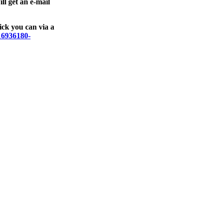
ll get an e-mail
ck you can via a
016936180-