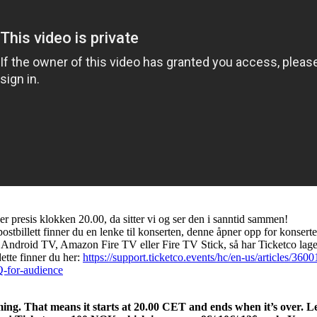
 presis klokken 20.00, da sitter vi og ser den i sanntid sammen!
postbillett finner du en lenke til konserten, denne åpner opp for konserte
Android TV, Amazon Fire TV eller Fire TV Stick, så har Ticketco lage
ette finner du her:
https://support.ticketco.events/hc/en-us/articles/3
-for-audience
aming. That means it starts at 20.00 CET and ends when it’s over. Le