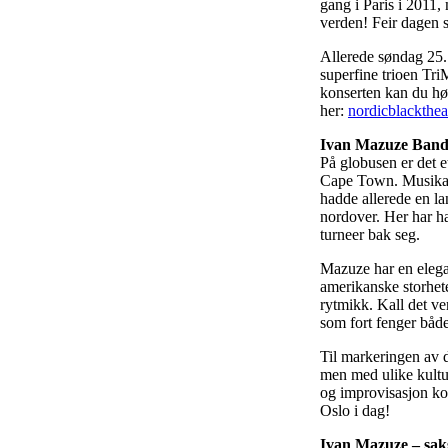
gang i Paris i 2011,
verden! Feir dagen
Allerede søndag 25. 
superfine trioen Tr
konserten kan du hø
her:
nordicblackthea
Ivan Mazuze Ban
På globusen er det e
Cape Town. Musikals
hadde allerede en lan
nordover. Her har ha
turneer bak seg.
Mazuze har en elega
amerikanske storhete
rytmikk. Kall det ver
som fort fenger både
Til markeringen av d
men med ulike kultu
og improvisasjon kom
Oslo i dag!
Ivan Mazuze – saks