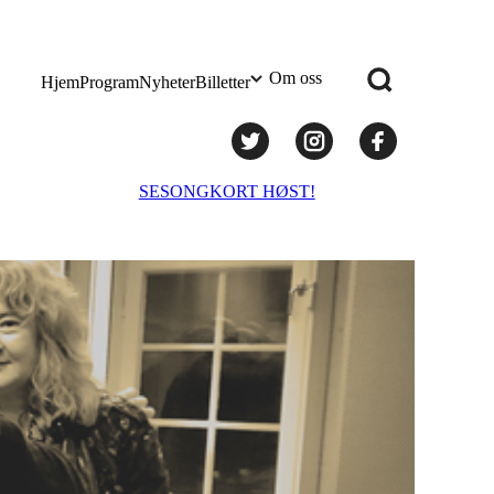
Om oss
Hjem
Program
Nyheter
Billetter
Praktisk info
SESONGKORT HØST!
Administrasjon
Styret
Teknisk utstyr/Technical equipment