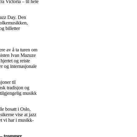
a Victoria – til hele
 Jazz Day. Den
folkemusikken,
g billetter
ere av å ta turen om
onisten Ivan Mazuze
hjertet og reiste
er og internasjonale
oner til
nsk tradisjon og
 tilgjengelig musikk
e bosatt i Oslo,
ikerne vise at jazz
t vi har i musikk-
s – trommer