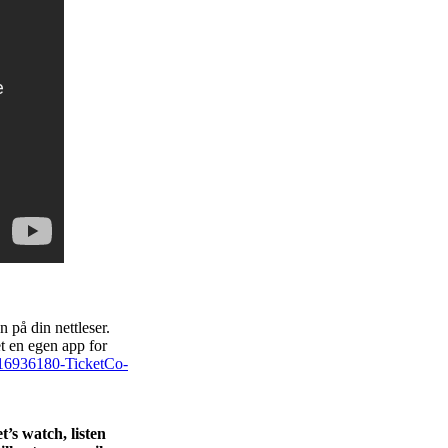
n på din nettleser.
t en egen app for
60016936180-TicketCo-
t’s watch, listen