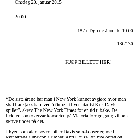
Onsdag 28. januar 2015
20.00
18 år. Dørene åpner kl 19.00
180/130
KJØP BILLETT HER!
“De siste årene har man i New York kunnet avgjøre hvor man
skal høre jazz bare ved å finne ut hvor pianist Kris Davis
spiller”, skrev The New York Times for en tid tilbake. De
heldige som overvar konserten på Victoria forrige gang vil nok
skrive under på det.
I byen som aldri sover spiller Davis solo-konserter, med
kvintettene Capricon Climber, Anti House, sin nye oktett
og