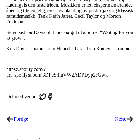
naturligvis den faste trioen. Musikken er lett eksperimenterende,
åpen og tilgjengelig, en slags blanding av post-frijazz og klassisk
samtidsmusikk. Tenk Keith Jarret, Cecil Taylor og Morton
Feldman.
Siden sist har Davis blitt mor og gitt ut albumet “Waiting for you
to grow”.
Kris Davis – piano, John Hébert – bass, Tom Rainey – trommer
https:/.spotify.com/?
uri=spotify:album:3DPcSrhuVW2ADPDyp2eGwk
Share
Share
Del med venner:
on
on
Twitter
Facebook
Forrige
Neste