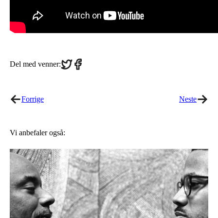
Share
Share
Del med venner:
on
on
Twitter
Facebook
Forrige
Neste
Vi anbefaler også: