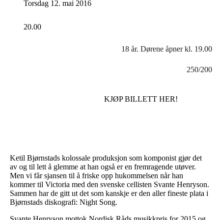
Torsdag 12. mai 2016
20.00
18 år. Dørene åpner kl. 19.00
250/200
KJØP BILLETT HER!
Ketil Bjørnstads kolossale produksjon som komponist gjør det
av og til lett å glemme at han også er en fremragende utøver.
Men vi får sjansen til å friske opp hukommelsen når han
kommer til Victoria med den svenske cellisten Svante Henryson.
Sammen har de gitt ut det som kanskje er den aller fineste plata i
Bjørnstads diskografi: Night Song.
Svante Henryson mottok Nordisk Råds musikkpris for 2015 og