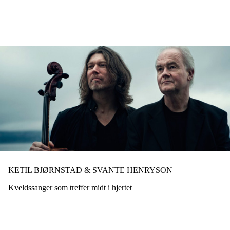
Hopp
til
hovedinnhold
KETIL BJØRNSTAD & SVANTE HENRYSON
Kveldssanger som treffer midt i hjertet