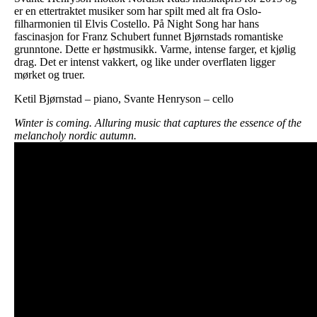
er en ettertraktet musiker som har spilt med alt fra Oslo-
filharmonien til Elvis Costello. På Night Song har hans
fascinasjon for Franz Schubert funnet Bjørnstads romantiske
grunntone. Dette er høstmusikk. Varme, intense farger, et kjølig
drag. Det er intenst vakkert, og like under overflaten ligger
mørket og truer.
Ketil Bjørnstad – piano, Svante Henryson – cello
Winter is coming. Alluring music that captures the essence of the
melancholy nordic autumn.