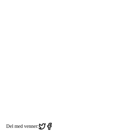
Share
Share
Del med venner:
on
on
Twitter
Facebook