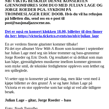
NB! VIKTIG BESKJED: DENNE KONSERTEN
GJENNOMFØRES SOM DUO MED JULIAN LAGE OG
JORGE ROEDER PGA. SYKDOM PÅ
TROMMESLAGER ERIC DOOB. Hvis du vil ha refusjon
på billetten din, send oss en e-post til
post@nasjonaljazzscene.no.
Det er også en konsert klokken 18.00, billetter til den finner
du her: https://victoria.ticketco.events/no/nb/e/julian_lage
En av verdens fineste gitarister kommer tilbake!
På det nye albumet
View With A Room
som kommer i september
har Julian Lage med seg sin lekne trommer og bass-grunnmur
Jorge Roeder og Eric Doob. Og resultatet er så delikat som man
kan håpe, gjensidigheten musikerne imellom kommer gjennom
som myke smil, de tekniske ferdighetene oppleves som letthet og
ren spilleglede.
Vi setter opp to konserter på samme dag, men ikke vent med å
kjøpe billetter av den grunn! Å se og høre Julian Lage på
Victoria er en stor opplevelse som har solgt ut ved alle tidligere
besøk.
Julian Lage – gitar, Jorge Roeder – bass
Foto: Noah Torralba