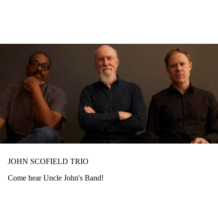
Hopp
til
hovedinnhold
JOHN SCOFIELD TRIO
Come hear Uncle John's Band!