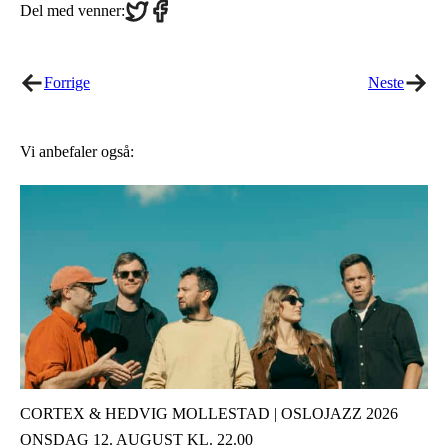
Share
Share
Del med venner:
on
on
Twitter
Facebook
Forrige
Neste
Vi anbefaler også:
CORTEX & HEDVIG MOLLESTAD | OSLOJAZZ 2026
ONSDAG 12. AUGUST KL. 22.00