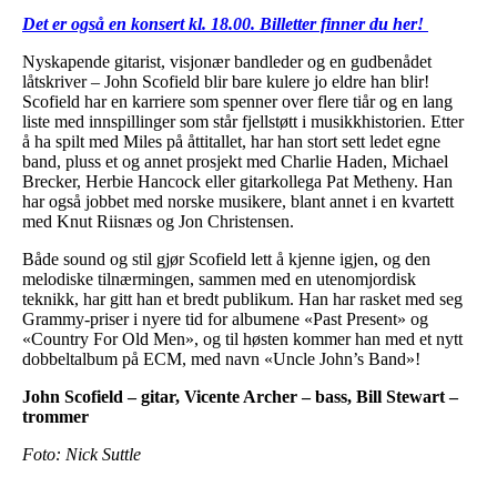
Det er også en konsert kl. 18.00. Billetter finner du her!
Nyskapende gitarist, visjonær bandleder og en gudbenådet
låtskriver – John Scofield blir bare kulere jo eldre han blir!
Scofield har en karriere som spenner over flere tiår og en lang
liste med innspillinger som står fjellstøtt i musikkhistorien. Etter
å ha spilt med Miles på åttitallet, har han stort sett ledet egne
band, pluss et og annet prosjekt med Charlie Haden, Michael
Brecker, Herbie Hancock eller gitarkollega Pat Metheny. Han
har også jobbet med norske musikere, blant annet i en kvartett
med Knut Riisnæs og Jon Christensen.
Både sound og stil gjør Scofield lett å kjenne igjen, og den
melodiske tilnærmingen, sammen med en utenomjordisk
teknikk, har gitt han et bredt publikum. Han har rasket med seg
Grammy-priser i nyere tid for albumene «Past Present» og
«Country For Old Men», og til høsten kommer han med et nytt
dobbeltalbum på ECM, med navn «Uncle John’s Band»!
John Scofield – gitar, Vicente Archer – bass, Bill Stewart –
trommer
Foto: Nick Suttle