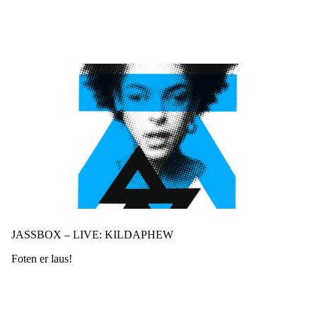
Hopp
til
hovedinnhold
JASSBOX – LIVE: KILDAPHEW
Foten er laus!