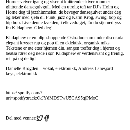
Horne sveiver igang og viser at knittrende skiver rommer
glittrende dansegulvgull. Med en utrolig teft tar DJ´s Holm og
Horne deg til jazzhimmelen, de beveger dansegulvet under deg
og leker med sjela di. Funk, jazz og Karin Krog, swing, bop og
hip hop. Live denne kvelden, i ellevedraget, får du stjernedryss
fra Kildaphew. Gled deg!
Kildaphew er en blipp-hoppende Oslo-duo som under discokula
elegant krysser rap og pop til en eklektisk, organisk miks.
Tekstene er ute etter hjernen din, sangen treffer deg i hjertet og
beatsa rører deg nede i sør. Kildaphew er verdensvant og freidig,
rett på og deilig!
Danielle Brogden – vokal, elektronikk, Andreas Lanesjord –
keys, elektronikk
https:/.spotify.com/?
uri=spotify:track:0kJYdMDSTwU5CA95qjPMoC
Share
Share
Del med venner:
on
on
Twitter
Facebook