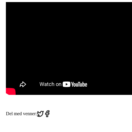
Share
Share
Del med venner:
on
on
Twitter
Facebook