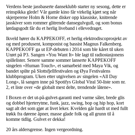
Verdens beste jassbaserte danseklubb starter ny sesong, dette er
reinspikka glede! Vår gamle kino får virkelig kjørt seg når
skjerperene Holm & Horne disker opp klassiske, knitrende
jasskiver som rommer glitrende dansegulvgull, og som bonus
lørdagsgodt får du et herlig liveband i ellevedraget.
Ikveld hører du KAPPEKOFF, et herlig elektrodiscoprosjekt av
og med produsent, komponist og bassist Magnus Falkenberg.
KAPPEKOFF ga ut EP-debuten i 2014 som ble kåret til uken
Urørt på P3. Sangen «You Want It» ble lagt til radiostasjonens
spillelister. Senere samme sommer lanserte KAPPEKOFF
singelen «Human Touch», et samarbeid med Maya Vik, og
bandet spilte på Slottsfjellfestivalen og Øya Festivalens
klubbprogram. Uken etter utgivelsen av singelen «All Day
Long», lå sangen inne på Spotifys Global Viral 50-liste som nr.
2, et liste over «de globalt mest delte, trendende låtene».
I Boxen er det ut-på-gulvet-garanti med varme såler, brede glis
og dobbel hjerterytme, funk, jazz, swing, bop og hip hop, kort
sagt alt det som gjør at livet leker. Kvelden går hardt ut med fullt
trøkk fra dørene åpner, masse glade folk og all grunn til å
komme tidlig. Gulvet er dekka!
20 års aldersgrense. Ingen vergeordning.