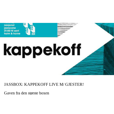
Hopp
til
hovedinnhold
JASSBOX: KAPPEKOFF LIVE M/ GJESTER!
Gaven fra den største boxen