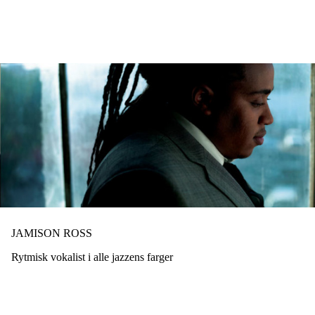
Hopp
til
hovedinnhold
JAMISON ROSS
Rytmisk vokalist i alle jazzens farger