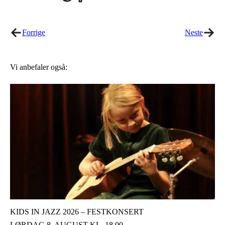
on
on
Twitter
Facebook
Forrige
Neste
Vi anbefaler også:
KIDS IN JAZZ 2026 – FESTKONSERT
LØRDAG 8. AUGUST KL. 18.00