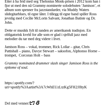
Etter å ha feid med seg Thelonius Monk-prisen i 2012 kom han i
fjor ut med den nå Grammy-nominerte solodebuten ‘Jamison’, et
album som spenner fra jazzstandarder, via Muddy Waters
slidegitarblues, til egne låter. I tillegg til egne band spiller Ross
jevnlig med Cecílie McLorin Salvant, Jonathan Batiste og Dr.
John.
Dette er musikk fylt til randen av amerikansk tradisjon. En
obligatorisk kveld for alle som er glad i sjelfull jazz med
melodier du tar med deg videre i livet.
Jamison Ross – vokal, trommer, Rick Lollar – gitar, Chris
Pattishall – piano, Davye Stewart – saksofon, Alphonso Horne –
trompet, Corcoran Holt – bass
Grammy nominated drummer slash singer Jamison Ross is the
epitome of soul.
https:/.spotify.com/?
uri=spotify%3Aartist%3A7cWhEUzLtzKg5FH2JJItyK
Share
Share
Del med venner: