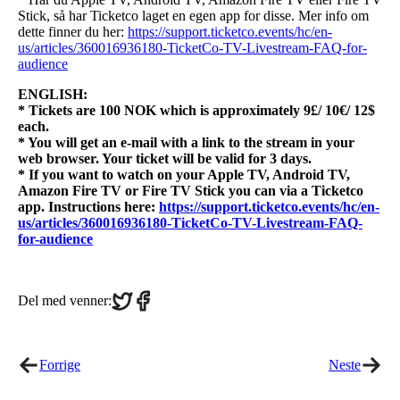
Stick, så har Ticketco laget en egen app for disse. Mer info om
dette finner du her:
https://support.ticketco.events/hc/en-
us/articles/360016936180-TicketCo-TV-Livestream-FAQ-for-
audience
ENGLISH:
* Tickets are 100 NOK which is approximately 9£/ 10€/ 12$
each.
* You will get an e-mail with a link to the stream in your
web browser. Your ticket will be valid for 3 days.
* If you want to watch on your Apple TV, Android TV,
Amazon Fire TV or Fire TV Stick you can via a Ticketco
app. Instructions here:
https://support.ticketco.events/hc/en-
us/articles/360016936180-TicketCo-TV-Livestream-FAQ-
for-audience
Share
Share
Del med venner:
on
on
Twitter
Facebook
Forrige
Neste