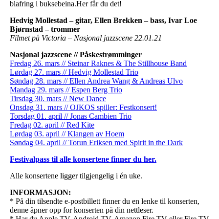
blafring i buksebeina.Her får du det!
Hedvig Mollestad – gitar, Ellen Brekken – bass, Ivar Loe
Bjørnstad – trommer
Filmet på Victoria – Nasjonal jazzscene 22.01.21
Nasjonal jazzscene // Påskestrømminger
Fredag 26. mars // Steinar Raknes & The Stillhouse Band
Lørdag 27. mars // Hedvig Mollestad Trio
Søndag 28. mars // Ellen Andrea Wang & Andreas Ulvo
Mandag 29. mars // Espen Berg Trio
Tirsdag 30. mars // New Dance
Onsdag 31. mars // OJKOS spiller: Festkonsert!
Torsdag 01. april // Jonas Cambien Trio
Fredag 02. april // Red Kite
Lørdag 03. april // Klangen av Hoem
Søndag 04. april // Torun Eriksen med Spirit in the Dark
Festivalpass til alle konsertene finner du her.
Alle konsertene ligger tilgjengelig i én uke.
INFORMASJON:
* På din tilsendte e-postbillett finner du en lenke til konserten,
denne åpner opp for konserten på din nettleser.
* Har du Apple TV, Android TV, Amazon Fire TV eller Fire TV