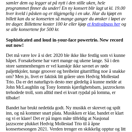
samler dem og legger ut på nytt i den stille uken, hele
programmet finner du under! En ny konsert blir lagt ut kl. 19.00
hver kveld i påsken og er tilgjengelig i en uke. Har du kjøpt en
billett kan du se konserten så mange ganger du ønsker i løpet av
tre dager. Billettene koster 100 kr eller kjøp
et festivalpass her
og
se alle konsertene for 500 kr.
Sophisticated and loud in-your-face powertrio. New record
out now!
Det må være lov å si det: 2020 ble ikke like festlig som vi kunne
håpet. Forsakelsene har vært mange og ukene lange. Så i den
store sammenhengen er vel kanskje ikke savnet av røde
paljettkjoler, tunge groover og breibeint gitarriffing noe å snakke
om? Men jo, livet er faktisk litt gråere uten Hedvig Mollestad
Trio. Da er det naturligvis desto mer gledelig å kunne melde at
John McLaughlin og Tony Iommis kjærlighetsbarn, jazzrockens
trehodede troll, som alltid med ei kvart rypdal på lomma, er
tilbake!
Bandet har brukt nedetida godt. Ny musikk er skrevet og spilt
inn, og nå kommer snart plata. Musikken er klar, bandet er klart
og vi er klare! Det er på ingen måte tilfeldig at Nasjonal
jazzscene plukket Hedvig Mollestad Trio til å åpne
konsertsesongen 2021. Verden trenger en skikkelig opptur og litt