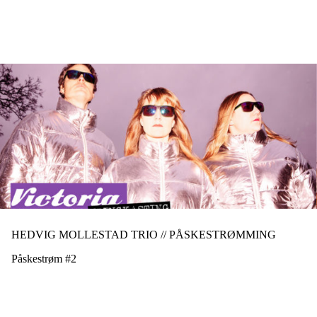
Hopp
til
hovedinnhold
HEDVIG MOLLESTAD TRIO // PÅSKESTRØMMING
Påskestrøm #2