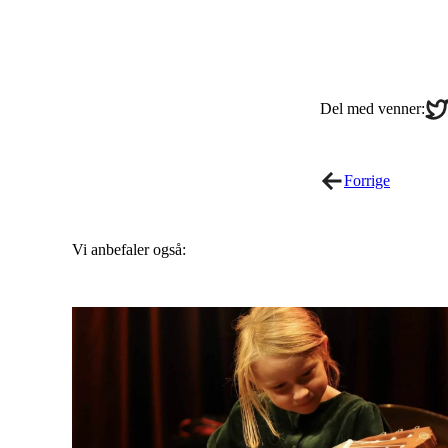
Sha
Del med venner:
on
Twi
Forrige
Vi anbefaler også: