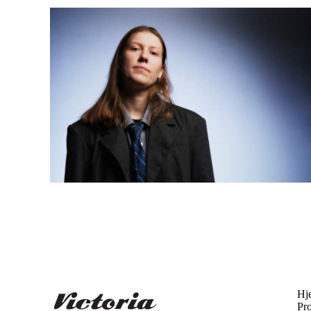
Hj
Pr