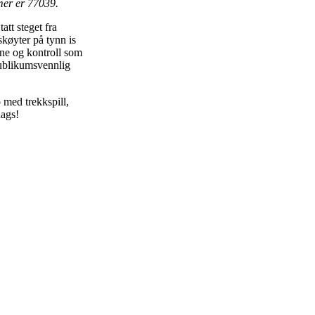
mmer er 77039.
att steget fra
køyter på tynn is
one og kontroll som
publikumsvennlig
 med trekkspill,
dags!