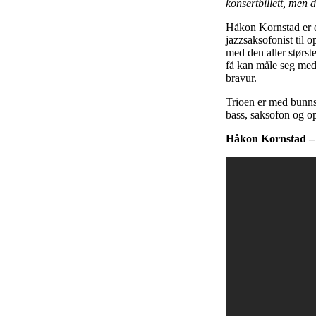
konsertbillett, men d
Håkon Kornstad er en
jazzsaksofonist til 
med den aller størs
få kan måle seg med
bravur.
Trioen er med bunnso
bass, saksofon og op
Håkon Kornstad – s