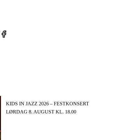
re
Share
on
tter
Facebook
KIDS IN JAZZ 2026 – FESTKONSERT
LØRDAG 8. AUGUST KL. 18.00