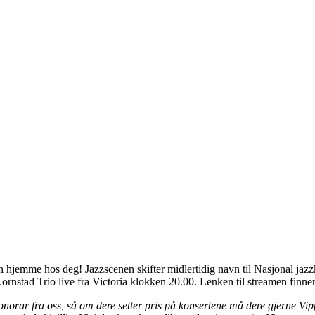
n hjemme hos deg! Jazzscenen skifter midlertidig navn til Nasjonal jaz
nstad Trio live fra Victoria klokken 20.00. Lenken til streamen finner
norar fra oss, så om dere setter pris på konsertene må dere gjerne Vip