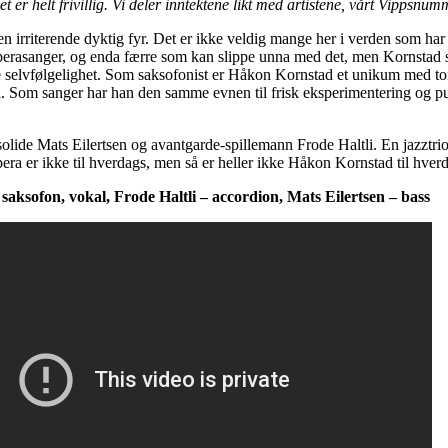
et er helt frivillig. Vi deler inntektene likt med artistene, vårt Vippsnu
 irriterende dyktig fyr. Det er ikke veldig mange her i verden som har t
operasanger, og enda færre som kan slippe unna med det, men Kornstad s
te selvfølgelighet. Som saksofonist er Håkon Kornstad et unikum med t
. Som sanger har han den samme evnen til frisk eksperimentering og 
lide Mats Eilertsen og avantgarde-spillemann Frode Haltli. En jazztrio
era er ikke til hverdags, men så er heller ikke Håkon Kornstad til hver
aksofon, vokal, Frode Haltli – accordion, Mats Eilertsen – bass