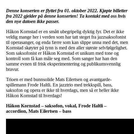
Denne konserten er flyttet fra 01. oktober 2022.
Kjøpte billetter
fra 2022 gjelder på denne konserten! Ta kontakt med oss hvis
den nye datoen ikke passer.
Håkon Kornstad er en smått ubegripelig dyktig fyr. Det er ikke
veldig mange her i verden som har tatt steget fra jazzsaksofonist
til operasanger, og enda færre som kan slippe unna med det, men
Kornstad skøyter på tynn is med den aller største selvfølgelighet.
Som saksofonist er Håkon Kornstad et unikum med tone og
kontroll som få kan måle seg med. Som sanger har han den
samme evnen til frisk eksperimentering og publikumsvennlig
bravur.
Trioen er med bunnsolide Mats Eilertsen og avantgarde-
spillemann Frode Haltli. En jazztrio med trekkspill, bass,
saksofon og opera er ikke til hverdags, men så er heller ikke
Håkon Kornstad til hverdags!
Håkon Kornstad – saksofon, vokal, Frode Haltli –
accordion, Mats Eilertsen – bass