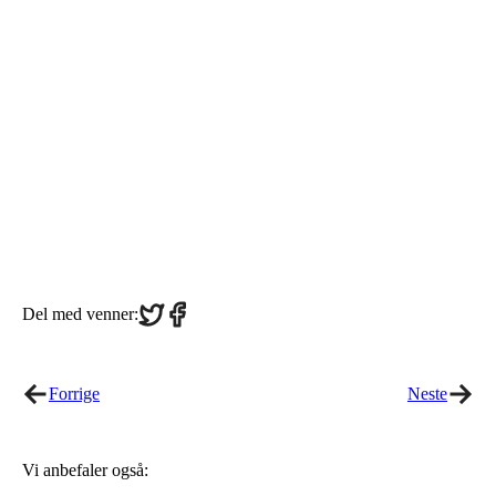
Share
Share
Del med venner:
on
on
Twitter
Facebook
Forrige
Neste
Vi anbefaler også: