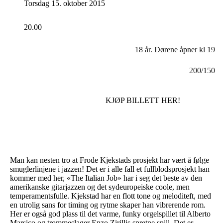
Torsdag 15. oktober 2015
20.00
18 år. Dørene åpner kl 19
200/150
KJØP BILLETT HER!
Man kan nesten tro at Frode Kjekstads prosjekt har vært å følge
smuglerlinjene i jazzen! Det er i alle fall et fullblodsprosjekt han
kommer med her, «The Italian Job» har i seg det beste av den
amerikanske gitarjazzen og det sydeuropeiske coole, men
temperamentsfulle. Kjekstad har en flott tone og meloditeft, med
en utrolig sans for timing og rytme skaper han vibrerende rom.
Her er også god plass til det varme, funky orgelspillet til Alberto
Marsico og trommeslager Enzo Zirillis spretne spill. Det er