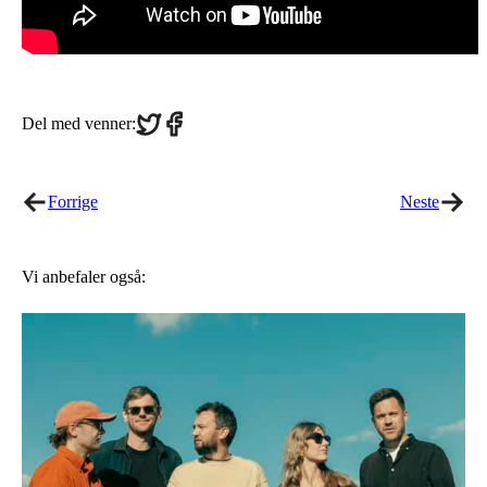
Share
Share
Del med venner:
on
on
Twitter
Facebook
Forrige
Neste
Vi anbefaler også: