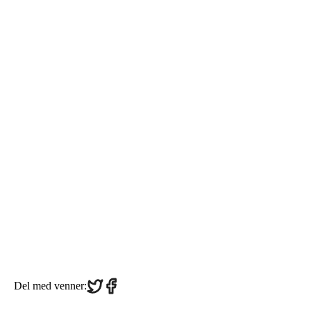
Share
Share
Del med venner:
on
on
Twitter
Facebook