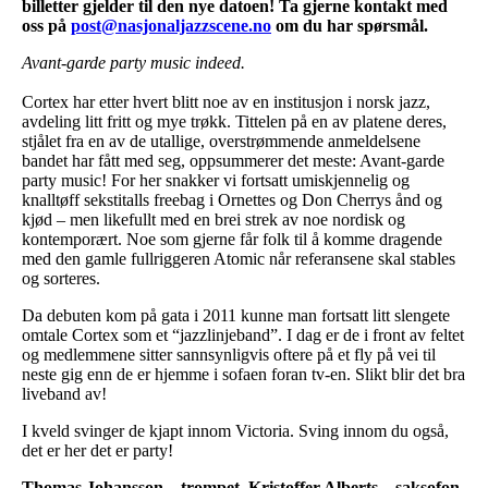
billetter gjelder til den nye datoen!
Ta gjerne kontakt med
oss på
post@nasjonaljazzscene.no
om du har spørsmål.
Avant-garde party music indeed.
Cortex har etter hvert blitt noe av en institusjon i norsk jazz,
avdeling litt fritt og mye trøkk. Tittelen på en av platene deres,
stjålet fra en av de utallige, overstrømmende anmeldelsene
bandet har fått med seg, oppsummerer det meste: Avant-garde
party music! For her snakker vi fortsatt umiskjennelig og
knalltøff sekstitalls freebag i Ornettes og Don Cherrys ånd og
kjød – men likefullt med en brei strek av noe nordisk og
kontemporært. Noe som gjerne får folk til å komme dragende
med den gamle fullriggeren Atomic når referansene skal stables
og sorteres.
Da debuten kom på gata i 2011 kunne man fortsatt litt slengete
omtale Cortex som et “jazzlinjeband”. I dag er de i front av feltet
og medlemmene sitter sannsynligvis oftere på et fly på vei til
neste gig enn de er hjemme i sofaen foran tv-en. Slikt blir det bra
liveband av!
I kveld svinger de kjapt innom Victoria. Sving innom du også,
det er her det er party!
Thomas Johansson – trompet, Kristoffer Alberts – saksofon,