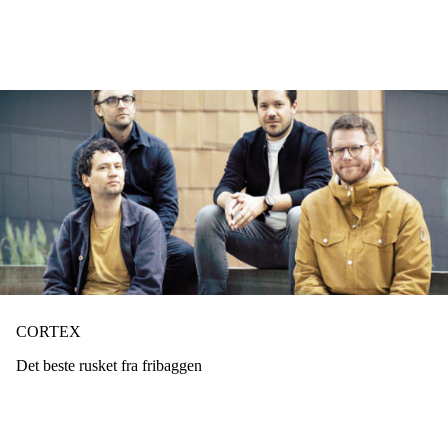
Hopp
til
hovedinnhold
CORTEX
Det beste rusket fra fribaggen