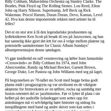
Billy Cobham, Mahavishnu Orchestra og Stanley Clarke. The
Beatles, Pink Floyd og The Rolling Stones. Lou Reed, Elton
John og Harry Nilsson. Supertramp, Jeff Beck og Rick
Wakeman. Procol Harum, Duran Duran, Devo, Kansas, Level
42. Hva kan denne imponerende rekken med artister ha til
felles?
Det er en stor ære å få den legendariske produsenten og
lydteknikeren Ken Scott på besøk til oss på Jazzscenen, og han
har sannelig ikke gjort det lett for oss å velge mellom platene og
potensielle samtaleemner for Classic Album Sundays’
albumpresentasjon denne søndagen.
Vi gjør imidlertid en raff venstresving og løfter fram fantastiske
«Crosswinds» av Billy Cobham fra 1974, med John
Abercrombie, Randy og Michael Brecker, Garnett Brown,
George Duke, Lee Pastora og John Williams med seg på laget.
På begynnelsen av 70-tallet sto Scott med begge beina godt
planta midt i progjazzgryta og var utvilsomt en de viktigste
aktørene for fremveksten av en tøffere, rocka og samtidig mer
fusion-orientert del av jazzhistorien. Før vi lytter til plata i sin
helhet på det audiofile lydanlegget som settes opp for
anledningen må vi selvfølgelig høre historier og utdrag fra
innspillingene med band og andre skiver som kan settes i