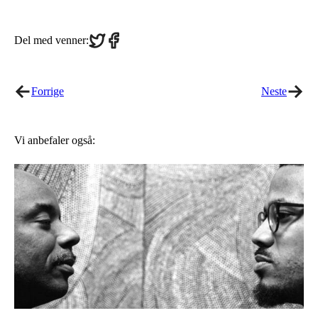
Share
Share
Del med venner:
on
on
Twitter
Facebook
Forrige
Neste
Vi anbefaler også: