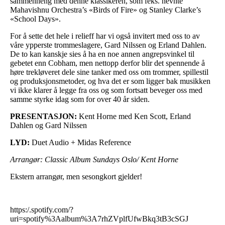
sammenheng med denne klassikeren, som feks. nevnte
Mahavishnu Orchestra’s «Birds of Fire» og Stanley Clarke’s
«School Days».
For å sette det hele i relieff har vi også invitert med oss to av
våre ypperste trommeslagere, Gard Nilssen og Erland Dahlen.
De to kan kanskje sies å ha en noe annen angrepsvinkel til
gebetet enn Cobham, men nettopp derfor blir det spennende å
høre trekløveret dele sine tanker med oss om trommer, spillestil
og produksjonsmetoder, og hva det er som ligger bak musikken
vi ikke klarer å legge fra oss og som fortsatt beveger oss med
samme styrke idag som for over 40 år siden.
PRESENTASJON:
Kent Horne med Ken Scott, Erland
Dahlen og Gard Nilssen
LYD:
Duet Audio + Midas Reference
Arrangør: Classic Album Sundays Oslo/ Kent Horne
Ekstern arrangør, men sesongkort gjelder!
https:/.spotify.com/?
uri=spotify%3Aalbum%3A7rhZVplfUfwBkq3tB3cSGJ