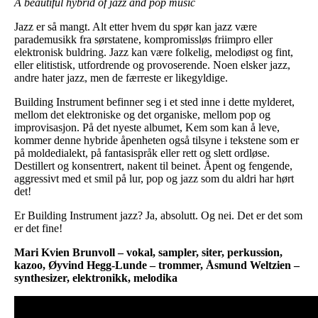
A beautiful hybrid of jazz and pop music
Jazz er så mangt. Alt etter hvem du spør kan jazz være
parademusikk fra sørstatene, kompromissløs friimpro eller
elektronisk buldring. Jazz kan være folkelig, melodiøst og fint,
eller elitistisk, utfordrende og provoserende. Noen elsker jazz,
andre hater jazz, men de færreste er likegyldige.
Building Instrument befinner seg i et sted inne i dette mylderet,
mellom det elektroniske og det organiske, mellom pop og
improvisasjon. På det nyeste albumet, Kem som kan å leve,
kommer denne hybride åpenheten også tilsyne i tekstene som er
på moldedialekt, på fantasispråk eller rett og slett ordløse.
Destillert og konsentrert, nakent til beinet. Åpent og fengende,
aggressivt med et smil på lur, pop og jazz som du aldri har hørt
det!
Er Building Instrument jazz? Ja, absolutt. Og nei. Det er det som
er det fine!
Mari Kvien Brunvoll – vokal, sampler, siter, perkussion,
kazoo, Øyvind Hegg-Lunde – trommer, Åsmund Weltzien –
synthesizer, elektronikk, melodika