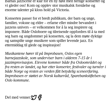
Barnas jazzscene er klar for en ny høst med herlige konserter og
vi gleder oss! Kom og opplev stor musikalsk forståelse og
enorme talenter på kloss hold på Victoria.
Konserten passer for et bredt publikum, der barn og unge,
familier, voksne og eldre – erfarne eller mindre bevandret i
jazzens univers – er velkommen for å la seg inspirere og
imponere. Både Osloboere og tilreisende oppfordres til å ta med
seg barn og ungdommer på konserten, og la dem møte dyktige
og samspilte unge musikere som spiller levende jazz. En
ettermiddag til glede og inspirasjon!
Musikantene hører til på Improbasen, Oslos egen
barnejazzskole, som underviser barn i alderen 7-15 år i
jazzimprovisasjon. Elevene kommer både fra Osloområdet og
fra resten av landet, og har etter konserter, festivaler og turnéer i
både Norge og resten av verden fått betydelig sceneerfaring.
Improbasen er støttet av Norsk kulturråd, Sparebankstiftelsen og
Oslo kommune.
Share
Share
Del med venner:
on
on
Twitter
Facebook