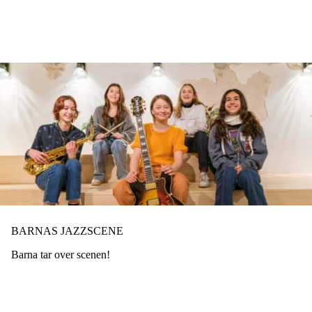
Hopp
til
hovedinnhold
BARNAS JAZZSCENE
Barna tar over scenen!