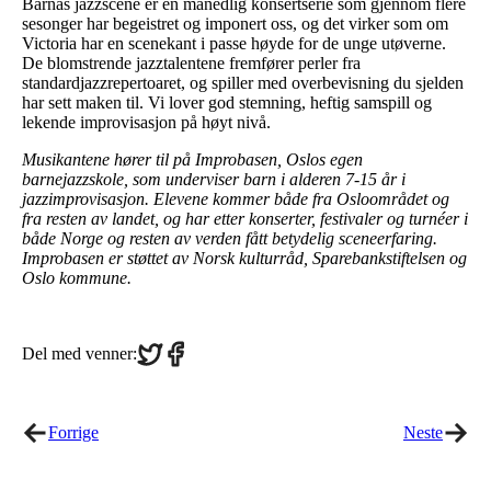
Barnas jazzscene er en månedlig konsertserie som gjennom flere
sesonger har begeistret og imponert oss, og det virker som om
Victoria har en scenekant i passe høyde for de unge utøverne.
De blomstrende jazztalentene fremfører perler fra
standardjazzrepertoaret, og spiller med overbevisning du sjelden
har sett maken til. Vi lover god stemning, heftig samspill og
lekende improvisasjon på høyt nivå.
Musikantene hører til på Improbasen, Oslos egen
barnejazzskole, som underviser barn i alderen 7-15 år i
jazzimprovisasjon. Elevene kommer både fra Osloområdet og
fra resten av landet, og har etter konserter, festivaler og turnéer i
både Norge og resten av verden fått betydelig sceneerfaring.
Improbasen er støttet av Norsk kulturråd, Sparebankstiftelsen og
Oslo kommune.
Share
Share
Del med venner:
on
on
Twitter
Facebook
Forrige
Neste