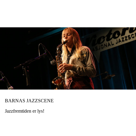
Hopp
til
hovedinnhold
BARNAS JAZZSCENE
Jazzfremtiden er lys!