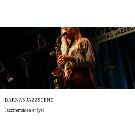
Hopp
til
hovedinnhold
BARNAS JAZZSCENE
Jazzfremtiden er lys!