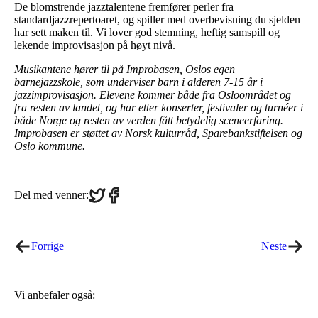
De blomstrende jazztalentene fremfører perler fra
standardjazzrepertoaret, og spiller med overbevisning du sjelden
har sett maken til. Vi lover god stemning, heftig samspill og
lekende improvisasjon på høyt nivå.
Musikantene hører til på Improbasen, Oslos egen
barnejazzskole, som underviser barn i alderen 7-15 år i
jazzimprovisasjon. Elevene kommer både fra Osloområdet og
fra resten av landet, og har etter konserter, festivaler og turnéer i
både Norge og resten av verden fått betydelig sceneerfaring.
Improbasen er støttet av Norsk kulturråd, Sparebankstiftelsen og
Oslo kommune.
Share
Share
Del med venner:
on
on
Twitter
Facebook
Forrige
Neste
Vi anbefaler også: