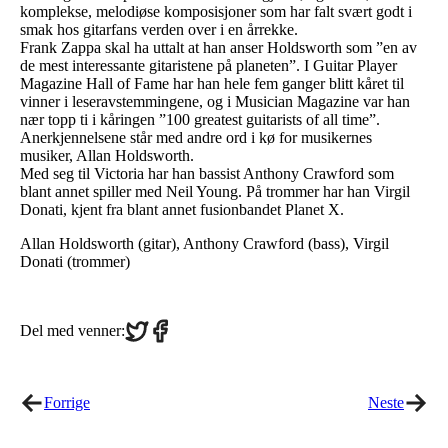
komplekse, melodiøse komposisjoner som har falt svært godt i
smak hos gitarfans verden over i en årrekke.
Frank Zappa skal ha uttalt at han anser Holdsworth som ”en av
de mest interessante gitaristene på planeten”. I Guitar Player
Magazine Hall of Fame har han hele fem ganger blitt kåret til
vinner i leseravstemmingene, og i Musician Magazine var han
nær topp ti i kåringen ”100 greatest guitarists of all time”.
Anerkjennelsene står med andre ord i kø for musikernes
musiker, Allan Holdsworth.
Med seg til Victoria har han bassist Anthony Crawford som
blant annet spiller med Neil Young. På trommer har han Virgil
Donati, kjent fra blant annet fusionbandet Planet X.
Allan Holdsworth (gitar), Anthony Crawford (bass), Virgil
Donati (trommer)
Share
Share
Del med venner:
on
on
Twitter
Facebook
Forrige
Neste