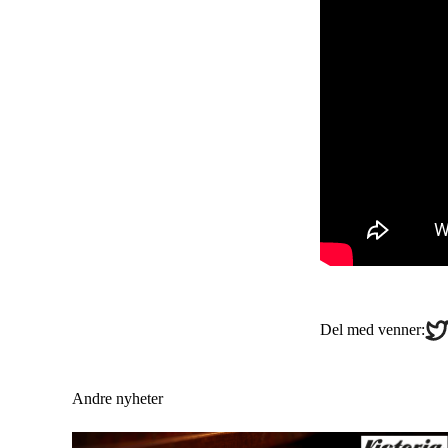
Sha
Del med venner:
on
Twi
Andre nyheter