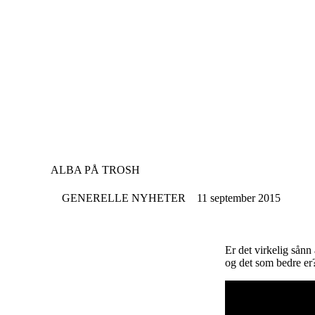
Hopp
til
hovedinnhold
ALBA PÅ TROSH
GENERELLE NYHETER
11 september 2015
Er det virkelig sånn
og det som bedre er