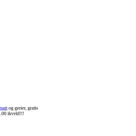
Teknisk utstyr/Technical equipment
natt
og greier, gratis
.00 ikveld!!!