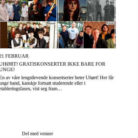
21 FEBRUAR
UHØRT! GRATISKONSERTER IKKE BARE FOR
UNGE!
En av våre lengstlevende konsertserier heter Uhørt! Her får
unge band, kanskje fortsatt studerende eller i
etableringsfasen, vist seg fram…
Del med venner