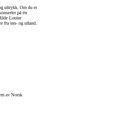
og uttrykk. Om du er
konserter på én
Hilde Louise
e fra inn- og utland.
lem av Norsk