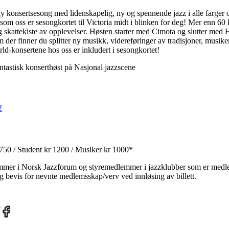
y konsertsesong med lidenskapelig, ny og spennende jazz i alle farger 
m oss er sesongkortet til Victoria midt i blinken for deg! Mer enn 60 
lig skattekiste av opplevelser. Høsten starter med Cimota og slutter med 
 der finner du splitter ny musikk, videreføringer av tradisjoner, musiker
d-konsertene hos oss er inkludert i sesongkortet!
ntastisk konserthøst på Nasjonal jazzscene
!
1750 / Student kr 1200 / Musiker kr 1000*
mer i Norsk Jazzforum og styremedlemmer i jazzklubber som er med
 bevis for nevnte medlemsskap/verv ved innløsing av billett.
re
Share
on
tter
Facebook