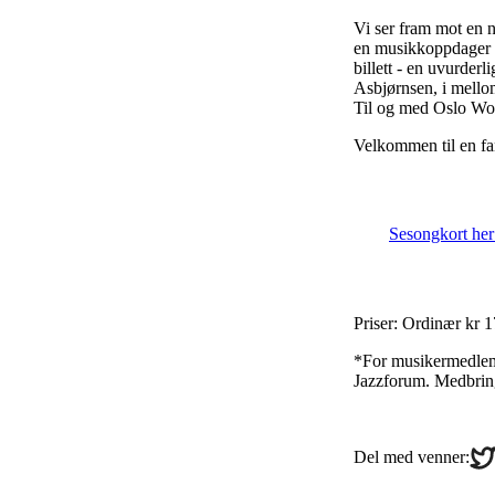
Vi ser fram mot en n
en musikkoppdager so
billett - en uvurder
Asbjørnsen, i mellom
Til og med Oslo Worl
Velkommen til en fa
Sesongkort her
Priser: Ordinær kr 
*For musikermedlem
Jazzforum. Medbring
Sha
Del med venner:
on
Twi