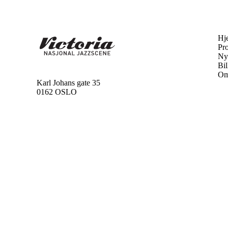
Hj
Pr
Ny
Bil
Om
Karl Johans gate 35
0162 OSLO