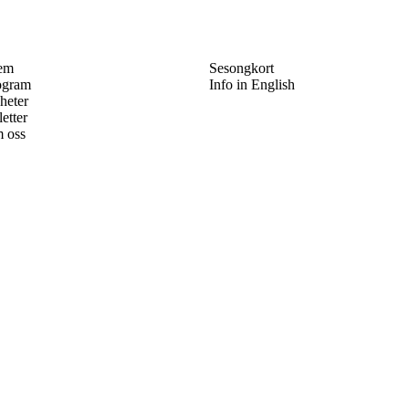
em
Sesongkort
ogram
Info in English
heter
letter
 oss