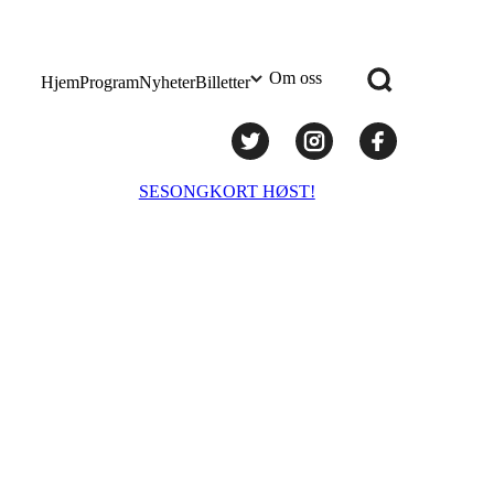
Om oss
Hjem
Program
Nyheter
Billetter
Praktisk info
SESONGKORT HØST!
Administrasjon
Styret
Teknisk utstyr/Technical equipment