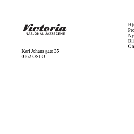
Hj
Pr
Ny
Bil
Om
Karl Johans gate 35
0162 OSLO