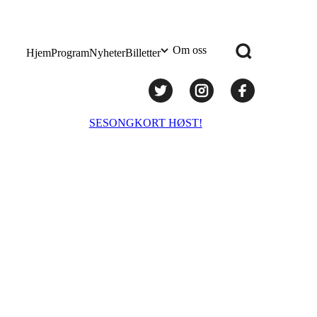
Om oss
Hjem
Program
Nyheter
Billetter
Praktisk info
SESONGKORT HØST!
Administrasjon
Styret
Teknisk utstyr/Technical equipment