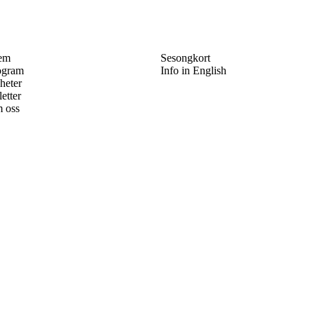
em
Sesongkort
ogram
Info in English
heter
letter
 oss