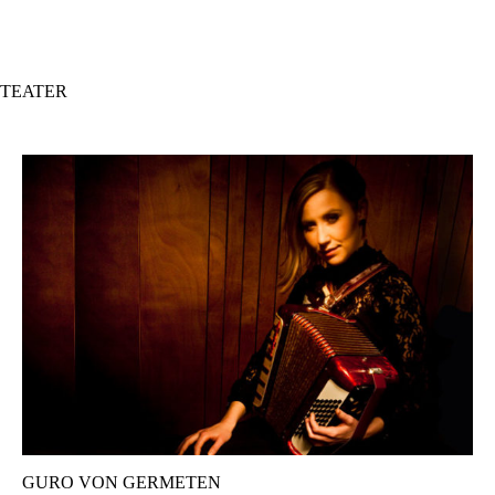
Hopp
til
hovedinnhold
TEATER
GURO VON GERMETEN