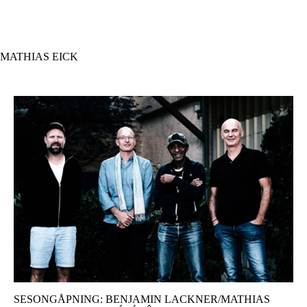
Hopp
til
hovedinnhold
MATHIAS EICK
SESONGÅPNING: BENJAMIN LACKNER/MATHIAS