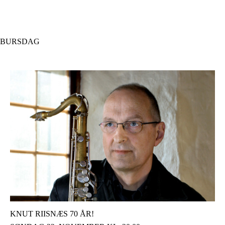
Hopp
til
hovedinnhold
BURSDAG
KNUT RIISNÆS 70 ÅR!