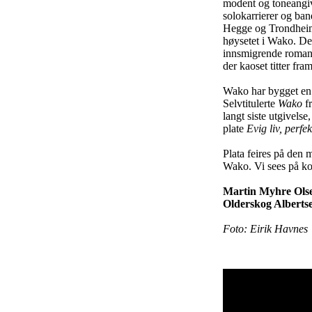
modent og toneangiv
solokarrierer og ban
Hegge og Trondheim j
høysetet i Wako. Den
innsmigrende romanti
der kaoset titter fr
Wako har bygget en s
Selvtitulerte
Wako
fr
langt siste utgivels
plate
Evig liv, perfe
Plata feires på den m
Wako. Vi sees på ko
Martin Myhre Olsen
Olderskog Alberts
Foto: Eirik Havnes