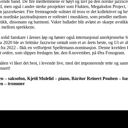
ende band. De fire medlemmene er høyt og lavt på den norske jazzsc
d, men også i andre sterke prosjekter som Flukten, Megalodon Project, 
azzorkester. Fire fremragende solister til tross er det kollektivet og he
 nordiske jazztradisjonen er rotfestet i musikken, som pendler mellom 
kk, dissonans og harmoni. Vakre ballader blir avløst av skarpe avstikke
am mellom sprekkene.
olid fanskare i årenes løp og høster også internasjonal anerkjennelse fo
a 2020 ble av britiske Jazzwise omtalt som et av årets beste, og
Ut av d
e, fra 2022 - fikk en velfortjent Spellemann-nominasjon. Denne kvelden f
kt orden
, som slippes fredagen før, den 8.november, på Øra Fonogram.
åten vi liker det best, i levende live, med det imponerende tette og sams
nsert!
 – saksofon, Kjetil Mulelid – piano, Bárður Reinert Poulsen – ba
en – trommer