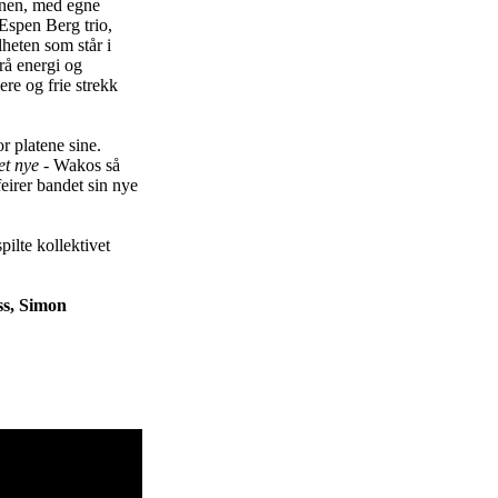
enen, med egne
Espen Berg trio,
lheten som står i
rå energi og
re og frie strekk
r platene sine.
et nye
- Wakos så
eirer bandet sin nye
pilte kollektivet
ss, Simon