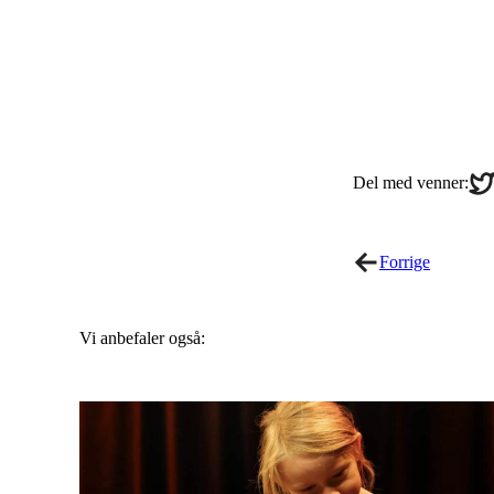
Sha
Del med venner:
on
Twi
Forrige
Vi anbefaler også: