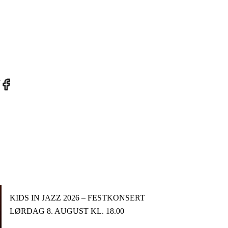
re
Share
on
tter
Facebook
KIDS IN JAZZ 2026 – FESTKONSERT
LØRDAG 8. AUGUST KL. 18.00