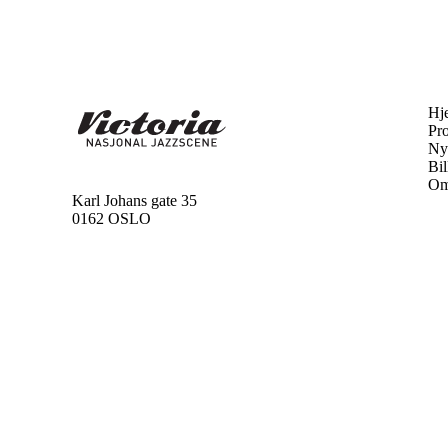
Hj
Pr
Ny
Bil
Om
Karl Johans gate 35
0162 OSLO