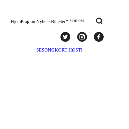
Om oss
Hjem
Program
Nyheter
Billetter
Praktisk info
SESONGKORT HØST!
Administrasjon
Styret
Teknisk utstyr/Technical equipment