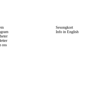
em
Sesongkort
ogram
Info in English
heter
letter
 oss