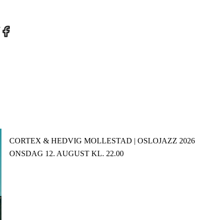
re
Share
on
tter
Facebook
CORTEX & HEDVIG MOLLESTAD | OSLOJAZZ 2026
ONSDAG 12. AUGUST KL. 22.00