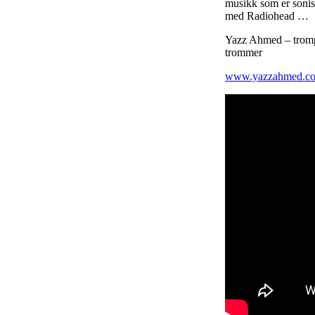
musikk som er sonis
med Radiohead …
Yazz Ahmed – tromp
trommer
www.yazzahmed.c