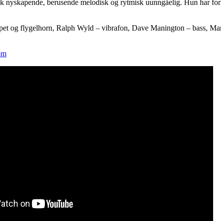
k nyskapende, berusende melodisk og rytmisk uunngåelig. Hun har forr
et og flygelhorn, Ralph Wyld – vibrafon, Dave Manington – bass, Mar
om