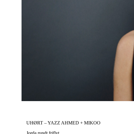
UHØRT – YAZZ AHMED + MIKOO
Jorda rundt friflyt