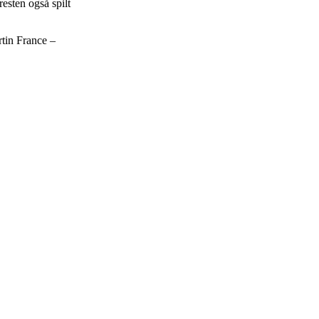
esten også spilt
tin France –