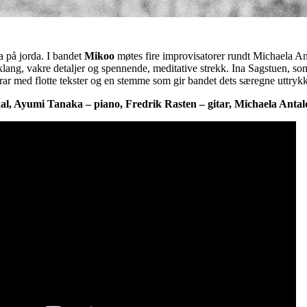
a på jorda. I bandet
Mikoo
møtes fire improvisatorer rundt Michaela Ant
ang, vakre detaljer og spennende, meditative strekk. Ina Sagstuen, som
ar med flotte tekster og en stemme som gir bandet dets særegne uttrykk
al, Ayumi Tanaka – piano, Fredrik Rasten – gitar, Michaela Anta