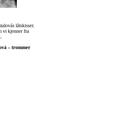
alovás låtskisser.
 vi kjenner fra
.
lová – trommer