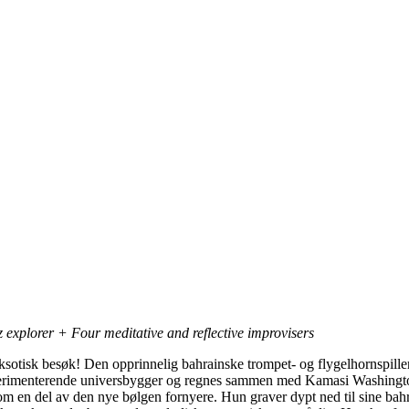
z explorer + Four meditative and reflective improvisers
eksotisk besøk! Den opprinnelig bahrainske trompet- og flygelhornspill
erimenterende universbygger og regnes sammen med Kamasi Washingt
om en del av den nye bølgen fornyere. Hun graver dypt ned til sine bahr