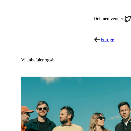
Sha
Del med venner:
on
Twi
Forrige
Vi anbefaler også: