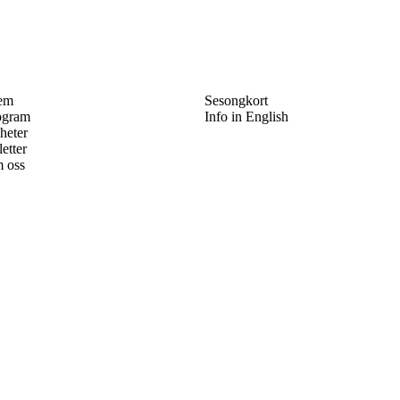
em
Sesongkort
ogram
Info in English
heter
letter
 oss