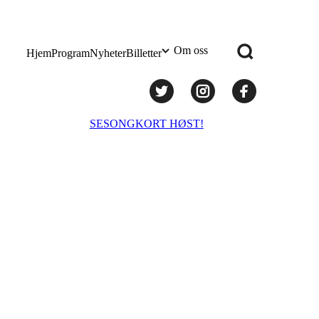
Om oss
Hjem
Program
Nyheter
Billetter
Praktisk info
SESONGKORT HØST!
Administrasjon
Styret
Teknisk utstyr/Technical equipment