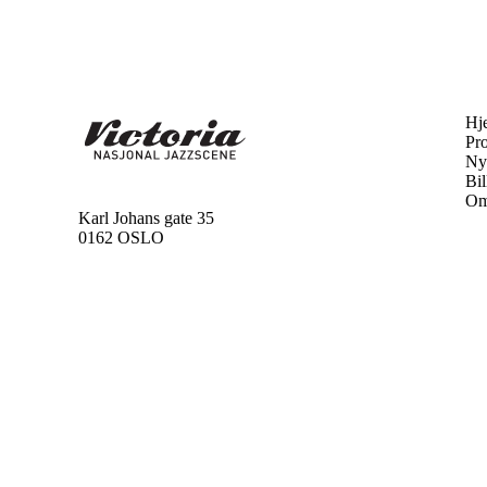
Hj
Pr
Ny
Bil
Om
Karl Johans gate 35
0162 OSLO