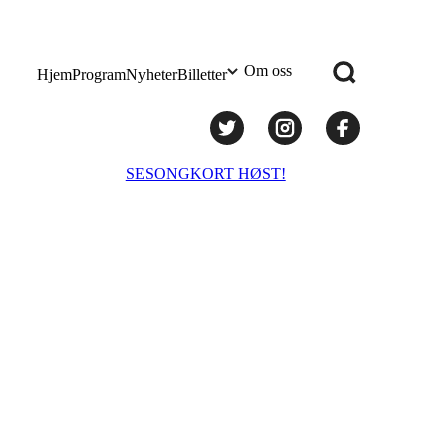
Om oss
Hjem
Program
Nyheter
Billetter
Praktisk info
SESONGKORT HØST!
Administrasjon
Styret
Teknisk utstyr/Technical equipment