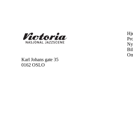
Hj
Pr
Ny
Bil
Om
Karl Johans gate 35
0162 OSLO