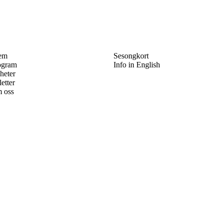
em
Sesongkort
ogram
Info in English
heter
letter
 oss