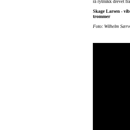
rå rytmikk drevet fr
Skage Larsen - vib
trommer
Foto: Wilhelm Særv