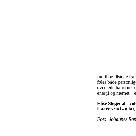
Inntil og tilstede fra
føles både personlig
uventede harmoniske 
energi og nærhet – e
Elise Sløgedal - v
Haavelsrud - gitar
Foto: Johannes Rø