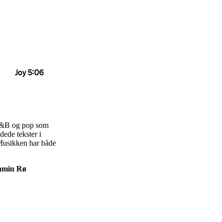
, R&B og pop som
dede tekster i
. Musikken har både
jamin Rø