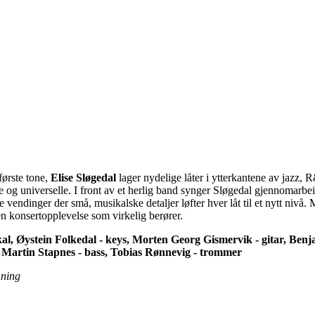
 første tone,
Elise Sløgedal
lager nydelige låter i ytterkantene av jazz
e og universelle. I front av et herlig band synger Sløgedal gjennomarbei
vendinger der små, musikalske detaljer løfter hver låt til et nytt nivå
n konsertopplevelse som virkelig berører.
okal, Øystein Folkedal - keys, Morten Georg Gismervik - gitar, Ben
, Martin Stapnes - bass, Tobias Rønnevig - trommer
nning