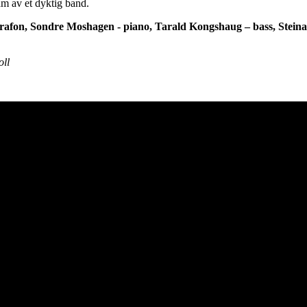
am av et dyktig band.
rafon, Sondre Moshagen - piano, Tarald Kongshaug – bass, Steina
oll