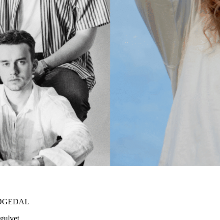
LØGEDAL
egulvet