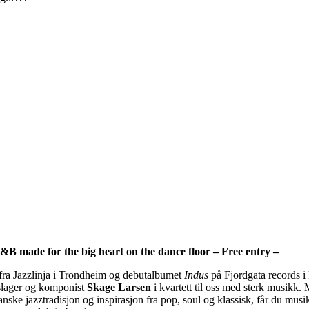
B made for the big heart on the dance floor – Free entry –
fra Jazzlinja i Trondheim og debutalbumet
Indus
på Fjordgata records 
slager og komponist
Skage Larsen
i kvartett til oss med sterk musikk.
kanske jazztradisjon og inspirasjon fra pop, soul og klassisk, får du mu