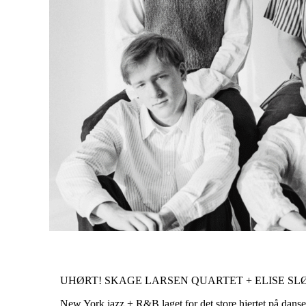
UHØRT! SKAGE LARSEN QUARTET + ELISE S
New York jazz + R&B laget for det store hjertet på dans