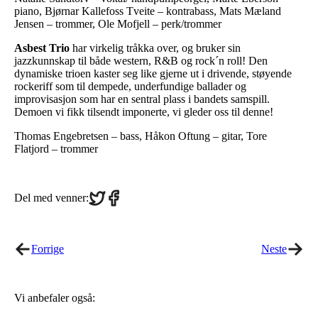
piano, Bjørnar Kallefoss Tveite – kontrabass, Mats Mæland
Jensen – trommer, Ole Mofjell – perk/trommer
Asbest Trio
har virkelig tråkka over, og bruker sin
jazzkunnskap til både western, R&B og rock´n roll! Den
dynamiske trioen kaster seg like gjerne ut i drivende, støyende
rockeriff som til dempede, underfundige ballader og
improvisasjon som har en sentral plass i bandets samspill.
Demoen vi fikk tilsendt imponerte, vi gleder oss til denne!
Thomas Engebretsen – bass, Håkon Oftung – gitar, Tore
Flatjord – trommer
Share
Share
Del med venner:
on
on
Twitter
Facebook
Forrige
Neste
Vi anbefaler også: