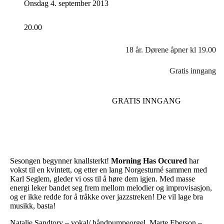
Onsdag 4. september 2013
20.00
18 år. Dørene åpner kl 19.00
Gratis inngang
GRATIS INNGANG
Sesongen begynner knallsterkt!
Morning Has Occured
har
vokst til en kvintett, og etter en lang Norgesturné sammen med
Karl Seglem, gleder vi oss til å høre dem igjen. Med masse
energi leker bandet seg frem mellom melodier og improvisasjon,
og er ikke redde for å tråkke over jazzstreken! De vil lage bra
musikk, basta!
Natalie Sandtorv – vokal/ håndpumpeorgel, Marte Eberson –