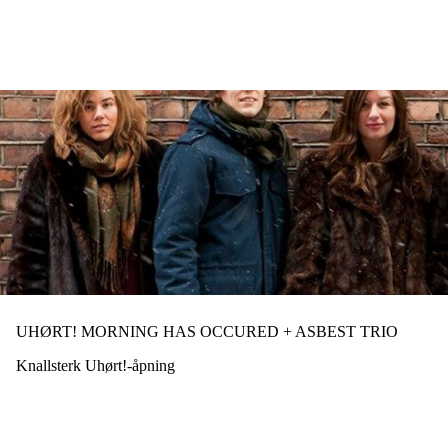
Hopp
til
hovedinnhold
UHØRT! MORNING HAS OCCURED + ASBEST TRIO
Knallsterk Uhørt!-åpning