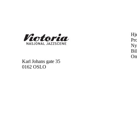
Hj
Pr
Ny
Bil
Om
Karl Johans gate 35
0162 OSLO