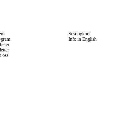
em
Sesongkort
ogram
Info in English
heter
letter
 oss