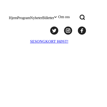
Om oss
Hjem
Program
Nyheter
Billetter
Praktisk info
SESONGKORT HØST!
Administrasjon
Styret
Teknisk utstyr/Technical equipment