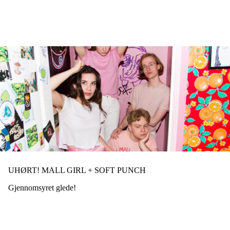
Hopp
til
hovedinnhold
UHØRT! MALL GIRL + SOFT PUNCH
Gjennomsyret glede!