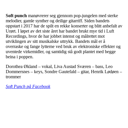
Soft punch
manøvrerer seg gjennom pop-jungelen med sterke
melodier, gamle synther og deilige gitarriff. Siden bandets
oppstart i 2017 har de spilt en rekke konserter og blitt anbefalt av
Urørt. I løpet av det siste året har bandet brukt mye tid i Luft
Recordings, hvor de har jobbet intenst og målrettet mot
utviklingen av sitt musikalske uttrykk. Bandets mål er å
overraske og fange lytterne ved bruk av elektroniske effekter og
uventede virkemidler, og samtidig stå godt plantet med begge
beina i poppen.
Dorothea Økland – vokal, Liva Austad Sværen – bass, Leo
Dommersnes – keys, Sondre Gautefald – gitar, Henrik Lødøen –
trommer
Soft Punch på Facebook