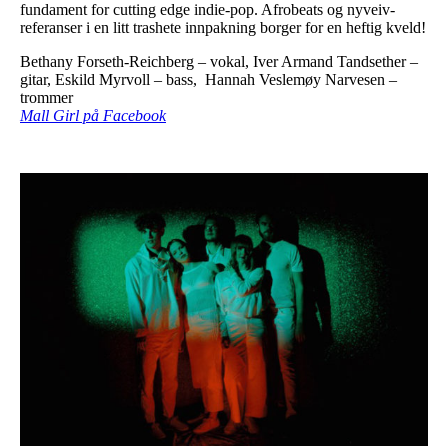
fundament for cutting edge indie-pop. Afrobeats og nyveiv-
referanser i en litt trashete innpakning borger for en heftig kveld!
Bethany Forseth-Reichberg – vokal, Iver Armand Tandsether –
gitar, Eskild Myrvoll – bass, Hannah Veslemøy Narvesen –
trommer
Mall Girl på Facebook