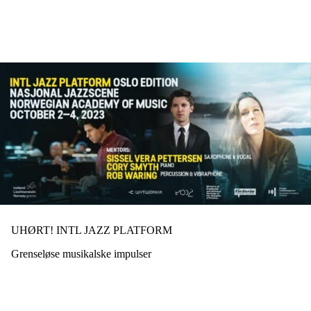
Hopp
til
hovedinnhold
UHØRT! INTL JAZZ PLATFORM
Grenseløse musikalske impulser