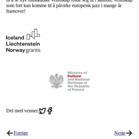
som fort kan komme til å påvirke europeisk jazz i mange år
framover!
Share
Share
Del med venner:
on
on
Twitter
Facebook
Forrige
Neste