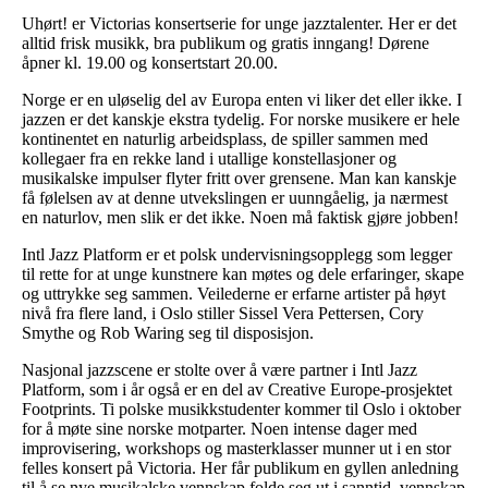
Uhørt! er Victorias konsertserie for unge jazztalenter. Her er det
alltid frisk musikk, bra publikum og gratis inngang! Dørene
åpner kl. 19.00 og konsertstart 20.00.
Norge er en uløselig del av Europa enten vi liker det eller ikke. I
jazzen er det kanskje ekstra tydelig. For norske musikere er hele
kontinentet en naturlig arbeidsplass, de spiller sammen med
kollegaer fra en rekke land i utallige konstellasjoner og
musikalske impulser flyter fritt over grensene. Man kan kanskje
få følelsen av at denne utvekslingen er uunngåelig, ja nærmest
en naturlov, men slik er det ikke. Noen må faktisk gjøre jobben!
Intl Jazz Platform er et polsk undervisningsopplegg som legger
til rette for at unge kunstnere kan møtes og dele erfaringer, skape
og uttrykke seg sammen. Veilederne er erfarne artister på høyt
nivå fra flere land, i Oslo stiller Sissel Vera Pettersen, Cory
Smythe og Rob Waring seg til disposisjon.
Nasjonal jazzscene er stolte over å være partner i Intl Jazz
Platform, som i år også er en del av Creative Europe-prosjektet
Footprints. Ti polske musikkstudenter kommer til Oslo i oktober
for å møte sine norske motparter. Noen intense dager med
improvisering, workshops og masterklasser munner ut i en stor
felles konsert på Victoria. Her får publikum en gyllen anledning
til å se nye musikalske vennskap folde seg ut i sanntid, vennskap