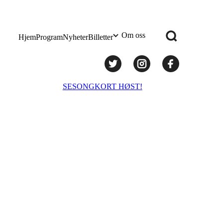
Om oss
Hjem
Program
Nyheter
Billetter
Praktisk info
SESONGKORT HØST!
Administrasjon
Styret
Teknisk utstyr/Technical equipment