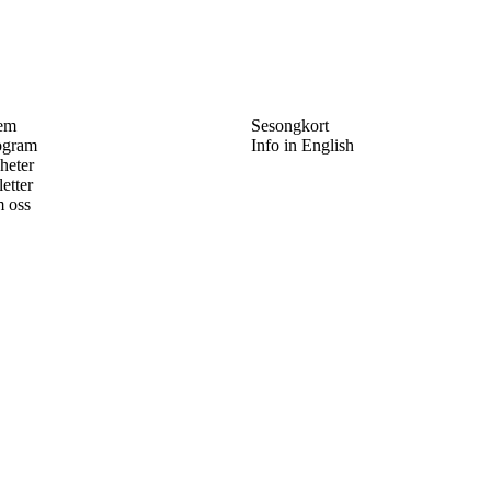
em
Sesongkort
ogram
Info in English
heter
letter
 oss