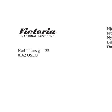
Hj
Pr
Ny
Bil
Om
Karl Johans gate 35
0162 OSLO