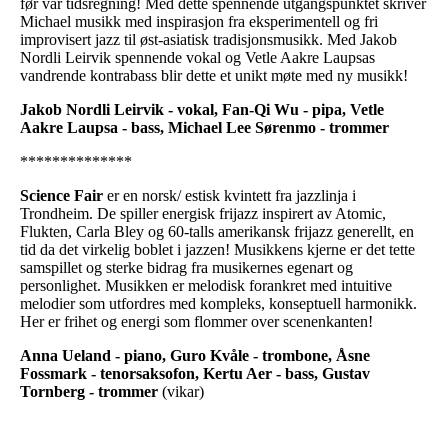
før vår tidsregning! Med dette spennende utgangspunktet skriver
Michael musikk med inspirasjon fra eksperimentell og fri
improvisert jazz til øst-asiatisk tradisjonsmusikk. Med Jakob
Nordli Leirvik spennende vokal og Vetle Aakre Laupsas
vandrende kontrabass blir dette et unikt møte med ny musikk!
Jakob Nordli Leirvik - vokal, Fan-Qi Wu - pipa, Vetle
Aakre Laupsa - bass, Michael Lee Sørenmo - trommer
**************
Science Fair
er en norsk/ estisk kvintett fra jazzlinja i
Trondheim. De spiller energisk frijazz inspirert av Atomic,
Flukten, Carla Bley og 60-talls amerikansk frijazz generellt, en
tid da det virkelig boblet i jazzen! Musikkens kjerne er det tette
samspillet og sterke bidrag fra musikernes egenart og
personlighet. Musikken er melodisk forankret med intuitive
melodier som utfordres med kompleks, konseptuell harmonikk.
Her er frihet og energi som flommer over scenenkanten!
Anna Ueland - piano, Guro Kvåle - trombone, Åsne
Fossmark - tenorsaksofon, Kertu Aer - bass, Gustav
Tornberg
- trommer
(vikar)