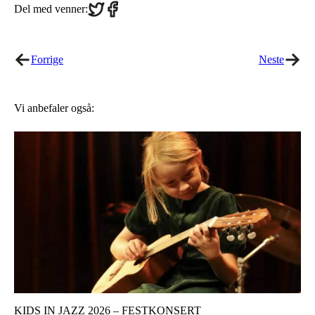
Share
Share
Del med venner:
on
on
Twitter
Facebook
Forrige
Neste
Vi anbefaler også:
KIDS IN JAZZ 2026 – FESTKONSERT