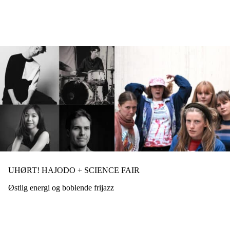
Hopp
til
hovedinnhold
UHØRT! HAJODO + SCIENCE FAIR
Østlig energi og boblende frijazz