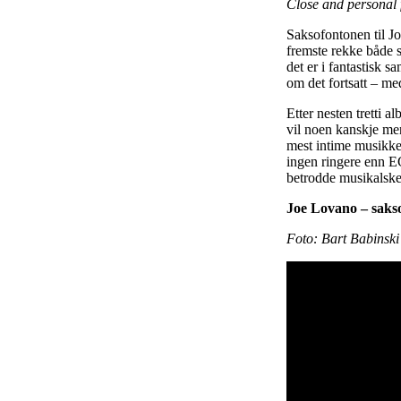
Close and personal f
Saksofontonen til Jo
fremste rekke både s
det er i fantastisk 
om det fortsatt – me
Etter nesten tretti
vil noen kanskje me
mest intime musikken
ingen ringere enn 
betrodde musikalske
Joe Lovano – saks
Foto: Bart Babinsk