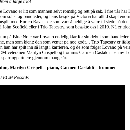
rom a large trio!
e Lovano er litt som mannen selv: romslig og rett på sak. I fire tiår har
om solist og bandleder, og hans besøk på Victoria har alltid skapt enor
samspill med Enrico Rava – de som var så heldige å være til stede på den
d John Scofield eller i Trio Tapestry, som besøkte oss i 2019. Nå er trio
 album på Blue Note var Lovano endelig klar for sin debut som bandlede
ne, men som kjent: den som venter på noe godt… Trio Tapestry er iføl
 han har spilt inn så langt i karrieren, og de som følger Lovano på veien
ECM-veteranen Marilyn Crispell og trommis Carmen Castaldi – en av L
 sparringpartnere gjennom mange år.
ofon, Marilyn Crispell – piano, Carmen Castaldi – trommer
i / ECM Records