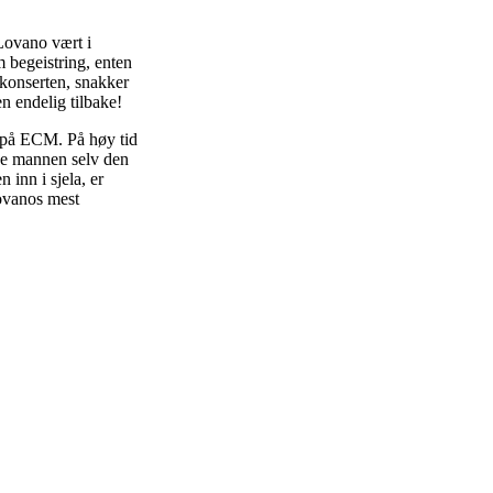
 Lovano vært i
m begeistring, enten
 konserten, snakker
en endelig tilbake!
r på ECM. På høy tid
ge mannen selv den
 inn i sjela, er
ovanos mest