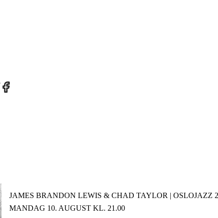
re
Share
on
tter
Facebook
JAMES BRANDON LEWIS & CHAD TAYLOR | OSLOJAZZ 2
MANDAG 10. AUGUST KL. 21.00