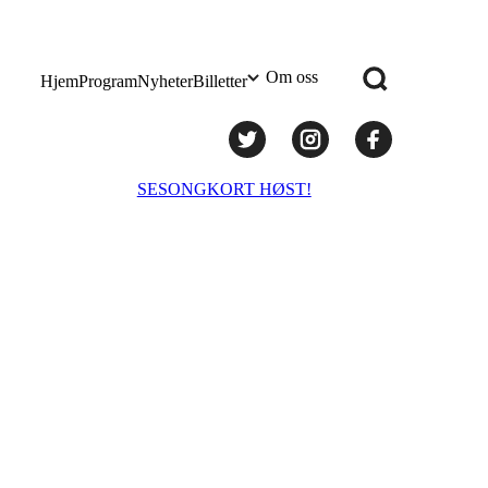
Om oss
Hjem
Program
Nyheter
Billetter
Praktisk info
SESONGKORT HØST!
Administrasjon
Styret
Teknisk utstyr/Technical equipment