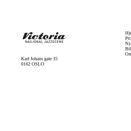
Hj
Pr
Ny
Bil
Om
Karl Johans gate 35
0162 OSLO