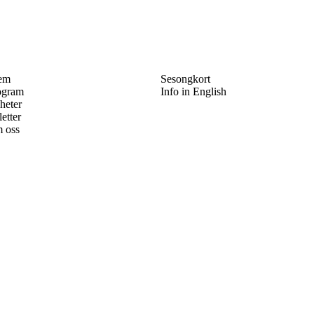
em
Sesongkort
ogram
Info in English
heter
letter
 oss