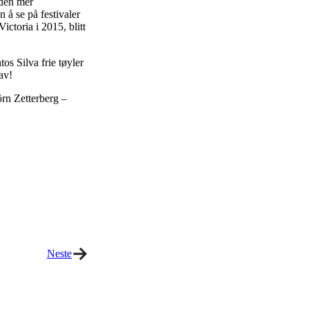
 den mer
 å se på festivaler
ctoria i 2015, blitt
os Silva frie tøyler
av!
örn Zetterberg –
Neste