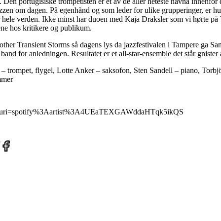
 Den portugisiske trompetisten er et av de aller heteste navna innenfor
zzen om dagen. På egenhånd og som leder for ulike grupperinger, er hun
hele verden. Ikke minst har duoen med Kaja Draksler som vi hørte på Vi
ene hos kritikere og publikum.
other Transient Storms så dagens lys da jazzfestivalen i Tampere ga Sant
 band for anledningen. Resultatet er et all-star-ensemble det står gnister 
– trompet, flygel, Lotte Anker – saksofon, Sten Sandell – piano, Torbj
ommer
com/?uri=spotify%3Aartist%3A4UEaTEXGAWddaHTqk5ikQS
re
Share
on
tter
Facebook