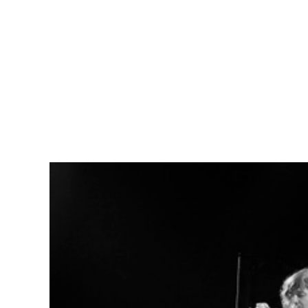
Hopp
til
hovedinnhold