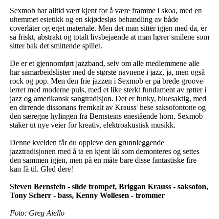
Sexmob har alltid vært kjent for å være framme i skoa, med en
uhemmet estetikk og en skjødesløs behandling av både
coverlåter og eget materiale. Men det man sitter igjen med da, er
så friskt, abstrakt og totalt livsbejaende at man hører smilene som
sitter bak det smittende spillet.
De er et gjennomført jazzband, selv om alle medlemmene alle
har samarbeidslister med de største navnene i jazz, ja, men også
rock og pop. Men den frie jazzen i Sexmob er på brede groove-
lerret med moderne puls, med et like sterkt fundament av røtter i
jazz og amerikansk sangtradisjon. Det er funky, bluesaktig, med
en dirrende dissonans fremkalt av Krauss' hese saksofontone og
den særegne hylingen fra Bernsteins enestående horn. Sexmob
staker ut nye veier for kreativ, elektroakustisk musikk.
Denne kvelden får du oppleve den grunnleggende
jazztradisjonen med å ta en kjent låt som demonteres og settes
den sammen igjen, men på en måte bare disse fantastiske fire
kan få til. Gled dere!
Steven Bernstein - slide trompet, Briggan Krauss - saksofon,
Tony Scherr - bass, Kenny Wollesen - trommer
Foto: Greg Aiello