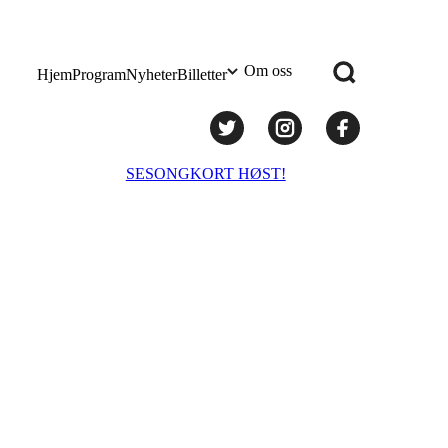
Om oss
Hjem
Program
Nyheter
Billetter
Praktisk info
SESONGKORT HØST!
Administrasjon
Styret
Teknisk utstyr/Technical equipment