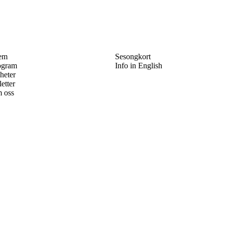
em
Sesongkort
ogram
Info in English
heter
letter
 oss