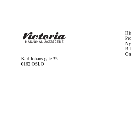
Hj
Pr
Ny
Bil
Om
Karl Johans gate 35
0162 OSLO