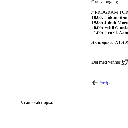
Gratis inngang.
// PROGRAM TOR
18.00: Håkon Sta
19.00: Jakob Moe
20.00: Eskil Gau
21.00: Henrik Aa
Arrangør er NLA St
Sha
Del med venner:
on
Twi
Forrige
Vi anbefaler også: