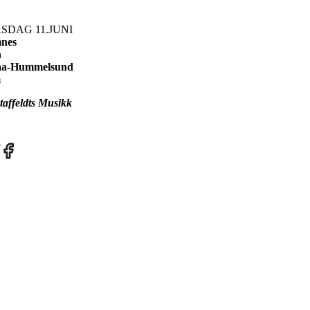
SDAG 11.JUNI
mnes
n
slaa-Hummelsund
m
affeldts Musikk
re
Share
on
tter
Facebook