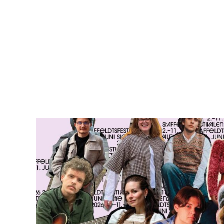
Hopp
til
hovedinnhold