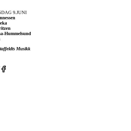
SDAG 9.JUNI
nnessen
jeka
ritzen
slaa-Hummelsund
m
affeldts Musikk
re
Share
on
tter
Facebook